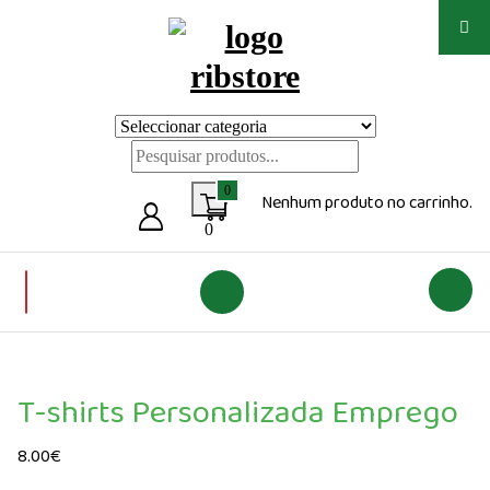
Saltar
para
o
conteúdo
Loja de vestuário Personalizado
0
Nenhum produto no carrinho.
0
T-shirts Personalizada Emprego
8.00
€