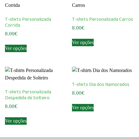
T-shirts Personalizada
T-shirts Personalizada Carros
Corrida
8.00
€
8.00
€
This
Ver opções
This
product
Ver opções
product
has
has
multiple
multiple
variants.
variants.
The
The
options
T-shirts Dia dos Namorados
options
may
T-shirts Personalizada
8.00
€
may
be
Despedida de Solteiro
This
be
chosen
8.00
€
Ver opções
product
chosen
on
This
has
on
the
Ver opções
product
multiple
the
product
has
variants.
product
page
multiple