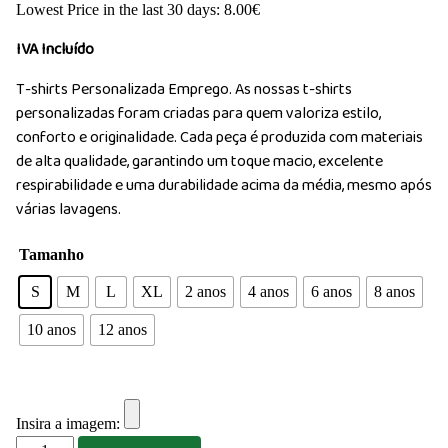
Lowest Price in the last 30 days:
8.00
€
IVA Incluído
T-shirts Personalizada Emprego. As nossas t-shirts
personalizadas foram criadas para quem valoriza estilo,
conforto e originalidade. Cada peça é produzida com materiais
de alta qualidade, garantindo um toque macio, excelente
respirabilidade e uma durabilidade acima da média, mesmo após
várias lavagens.
Tamanho
S
M
L
XL
2 anos
4 anos
6 anos
8 anos
10 anos
12 anos
Insira a imagem:
Quantidade