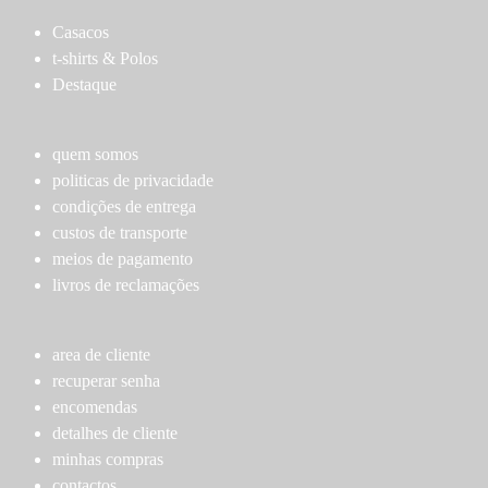
The
page
variants.
options
Casacos
The
may
t-shirts & Polos
options
be
Destaque
may
chosen
be
on
chosen
quem somos
the
on
politicas de privacidade
product
the
condições de entrega
page
product
custos de transporte
page
meios de pagamento
livros de reclamações
area de cliente
recuperar senha
encomendas
detalhes de cliente
minhas compras
contactos