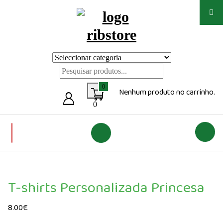
Saltar
para
o
conteúdo
Loja de vestuário Personalizado
0
Nenhum produto no carrinho.
0
T-shirts Personalizada Princesa
8.00
€