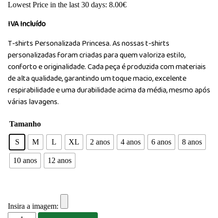
Lowest Price in the last 30 days:
8.00
€
IVA Incluído
T-shirts Personalizada Princesa. As nossas t-shirts
personalizadas foram criadas para quem valoriza estilo,
conforto e originalidade. Cada peça é produzida com materiais
de alta qualidade, garantindo um toque macio, excelente
respirabilidade e uma durabilidade acima da média, mesmo após
várias lavagens.
Tamanho
S
M
L
XL
2 anos
4 anos
6 anos
8 anos
10 anos
12 anos
Insira a imagem:
Quantidade