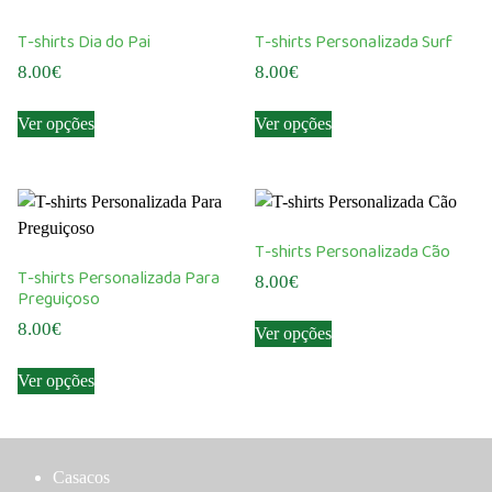
T-shirts Dia do Pai
T-shirts Personalizada Surf
8.00
€
8.00
€
This
This
Ver opções
Ver opções
product
product
has
has
multiple
multiple
variants.
variants.
The
The
T-shirts Personalizada Cão
options
options
T-shirts Personalizada Para
8.00
€
may
may
Preguiçoso
This
be
be
8.00
€
Ver opções
product
chosen
chosen
This
has
on
on
Ver opções
product
multiple
the
the
has
variants.
product
product
multiple
The
page
page
variants.
options
Casacos