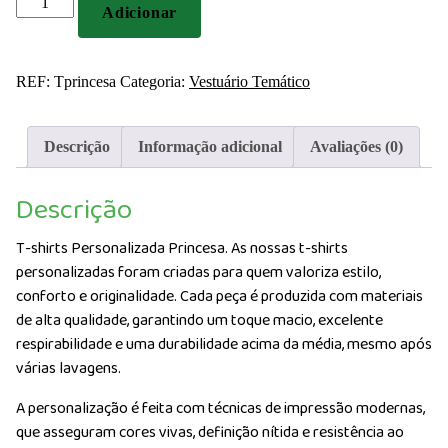
Adicionar
de
T-
shirts
REF:
Tprincesa
Categoria:
Vestuário Temático
Personalizada
Princesa
Descrição
Informação adicional
Avaliações (0)
Descrição
T-shirts Personalizada Princesa. As nossas t-shirts
personalizadas foram criadas para quem valoriza estilo,
conforto e originalidade. Cada peça é produzida com materiais
de alta qualidade, garantindo um toque macio, excelente
respirabilidade e uma durabilidade acima da média, mesmo após
várias lavagens.
A personalização é feita com técnicas de impressão modernas,
que asseguram cores vivas, definição nítida e resistência ao