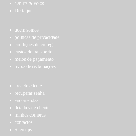
The
may
t-shirts & Polos
options
be
Destaque
may
chosen
be
on
chosen
quem somos
the
on
politicas de privacidade
product
the
condições de entrega
page
product
custos de transporte
page
meios de pagamento
livros de reclamações
area de cliente
recuperar senha
encomendas
detalhes de cliente
minhas compras
contactos
Sitemaps