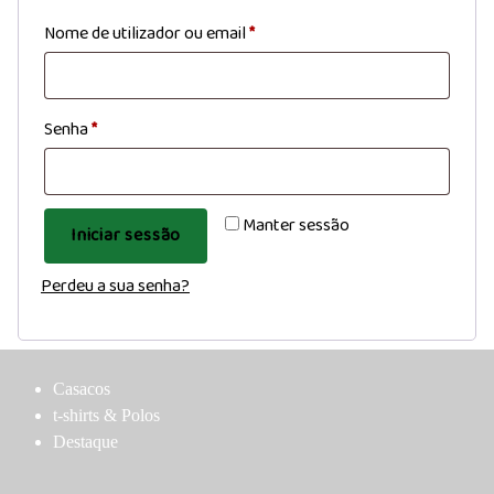
Obrigatório
Nome de utilizador ou email
*
Obrigatório
Senha
*
Manter sessão
Iniciar sessão
Perdeu a sua senha?
Casacos
t-shirts & Polos
Destaque