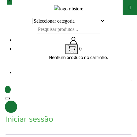
0
Saltar
para
Loja de vestuário Personalizado
o
conteúdo
0
Nenhum produto no carrinho.
Iniciar sessão