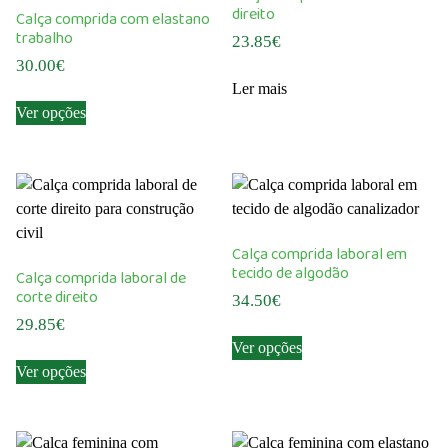
may
may
direito
Calça comprida com elastano
be
be
trabalho
23.85
€
chosen
chosen
30.00
€
on
on
Ler mais
This
the
the
Ver opções
product
product
product
has
page
page
multiple
variants.
The
options
Calça comprida laboral em
may
tecido de algodão
Calça comprida laboral de
be
corte direito
34.50
€
chosen
29.85
€
This
on
Ver opções
This
product
the
Ver opções
product
has
product
has
multiple
page
multiple
variants.