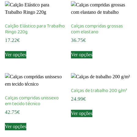
variants.
page
page
variants.
The
The
options
options
may
Calção Elástico para Trabalho
Calças compridas grossas
may
be
Ringo 220g
com elastano
be
chosen
17.22
€
36.75
€
chosen
on
This
This
on
the
Ver opções
Ver opções
product
product
the
product
has
has
product
page
multiple
multiple
page
variants.
variants.
The
The
Calças de trabalho 200 g/m²
options
options
Calças compridas unissexo
24.99
€
may
may
em tecido técnico
This
be
be
42.75
€
Ver opções
product
chosen
chosen
This
has
on
on
Ver opções
product
multiple
the
the
has