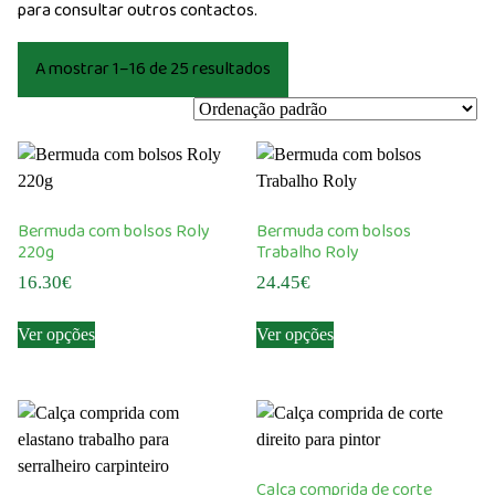
para consultar outros contactos.
A mostrar 1–16 de 25 resultados
Bermuda com bolsos Roly
Bermuda com bolsos
220g
Trabalho Roly
16.30
€
24.45
€
This
This
Ver opções
Ver opções
product
product
has
has
multiple
multiple
variants.
variants.
The
The
options
options
Calça comprida de corte