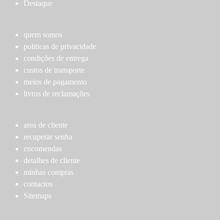
Destaque
product
product
page
page
quem somos
politicas de privacidade
condições de entrega
custos de transporte
meios de pagamento
livros de reclamações
area de cliente
recuperar senha
encomendas
detalhes de cliente
minhas compras
contactos
Sitemaps