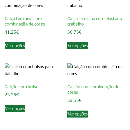
variants.
The
The
options
options
may
Calça feminina com
Calça feminina com elastano
may
be
combinação de cores
trabalho
be
chosen
41.25
€
36.75
€
chosen
on
This
This
on
the
Ver opções
Ver opções
product
product
the
product
has
has
product
page
multiple
multiple
page
variants.
variants.
The
The
options
options
Calção com bolsos
Calção com combinação de
may
may
cores
23.25
€
be
be
32.55
€
This
chosen
chosen
Ver opções
This
product
on
on
Ver opções
product
has
the
the
has
multiple
product
product
multiple