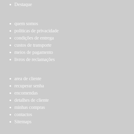
options
options
Destaque
may
may
be
be
chosen
chosen
quem somos
on
on
politicas de privacidade
the
the
condições de entrega
product
product
custos de transporte
page
page
meios de pagamento
livros de reclamações
area de cliente
recuperar senha
encomendas
detalhes de cliente
minhas compras
contactos
Sitemaps