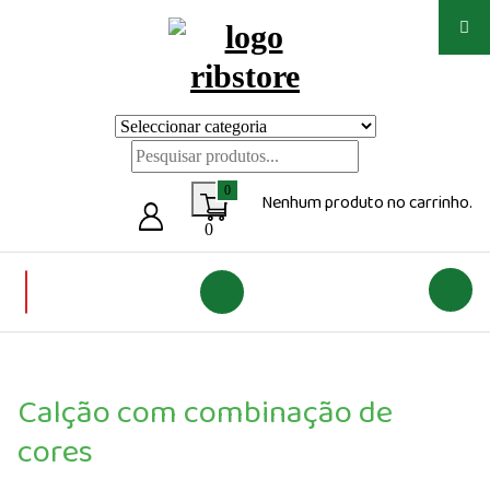
Saltar
para
o
conteúdo
Loja de vestuário Personalizado
0
Nenhum produto no carrinho.
0
Calção com combinação de
cores