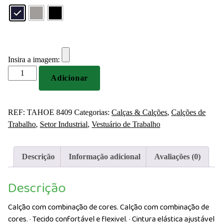
Insira a imagem:
Quantidade
Adicionar
de
Calção
com
REF:
TAHOE 8409
Categorias:
Calças & Calções
,
Calções de
combinação
Trabalho
,
Setor Industrial
,
Vestuário de Trabalho
de
cores
Descrição
Informação adicional
Avaliações (0)
Descrição
Calção com combinação de cores. Calção com combinação de
cores. · Tecido confortável e flexivel. · Cintura elástica ajustável