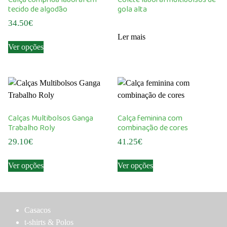
tecido de algodão
gola alta
34.50
€
Ler mais
This
Ver opções
product
has
multiple
variants.
The
options
Calças Multibolsos Ganga
Calça feminina com
may
Trabalho Roly
combinação de cores
be
29.10
€
41.25
€
chosen
This
This
on
Ver opções
Ver opções
product
product
the
has
has
product
multiple
multiple
page
variants.
variants.
Casacos
The
The
t-shirts & Polos