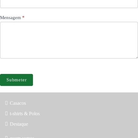
Mensagem
*
Submeter
Casacos
t-shirts & Polos
Destaque