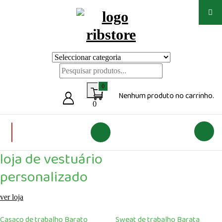
Saltar
para
o
conteúdo
Loja de vestuário Personalizado
0
Nenhum produto no carrinho.
0
loja de vestuário
personalizado
ver loja
Casaco de trabalho Barato
Sweat de trabalho Barata