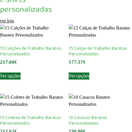
The
The
page
personalizadas
options
options
may
may
ver loja
be
be
chosen
chosen
on
on
the
the
15 Calções de Trabalho Baratos
15 Calças de Trabalho Baratas
product
product
Personalizados
Personalizadas
page
page
217.68
€
177.37
€
This
This
Ver opções
Ver opções
product
product
has
has
multiple
multiple
variants.
variants.
The
The
options
options
15 Coletes de Trabalho Baratos
10 Casacos Baratos
may
may
Personalizados
Personalizados
be
be
212.62
€
230.00
€