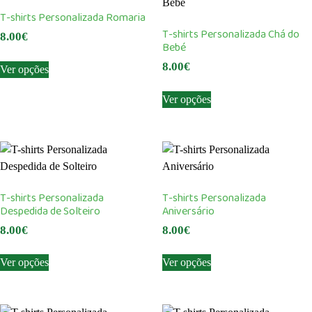
The
may
T-shirts Personalizada Romaria
options
be
T-shirts Personalizada Chá do
8.00
€
may
chosen
Bebé
This
be
on
8.00
€
Ver opções
product
chosen
the
This
has
on
product
Ver opções
product
multiple
the
page
has
variants.
product
multiple
The
page
variants.
options
The
may
options
be
T-shirts Personalizada
T-shirts Personalizada
may
chosen
Despedida de Solteiro
Aniversário
be
on
8.00
€
8.00
€
chosen
the
This
This
on
product
Ver opções
Ver opções
product
product
the
page
has
has
product
multiple
multiple
page