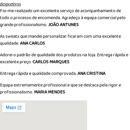
may
may
be
be
Foi-me realizado um excelente serviço de acompanhamento de
chosen
chosen
todo o processo de encomenda. Agradeço à equipa comercial pelo
on
on
grande profissionalismo.
JOÃO ANTUNES
the
the
As sweats que mandei personalizar ficaram com uma excelente
product
product
qualidade.
ANA CARLOS
page
page
Adorei o padrão de qualidade dos produtos na loja. Entrega rápida e
excelente preço.
CARLOS MARQUES
Entrega rápida e qualidade comprovada.
ANA CRISTINA
Equipa extremamente profissional e que se destaca pela rigor e
profissionalismo.
MARIA MENDES