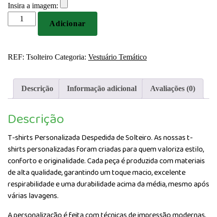
Insira a imagem:
Quantidade
Adicionar
de
T-
shirts
REF:
Tsolteiro
Categoria:
Vestuário Temático
Personalizada
Despedida
de
Descrição
Informação adicional
Avaliações (0)
Solteiro
Descrição
T-shirts Personalizada Despedida de Solteiro. As nossas t-
shirts personalizadas foram criadas para quem valoriza estilo,
conforto e originalidade. Cada peça é produzida com materiais
de alta qualidade, garantindo um toque macio, excelente
respirabilidade e uma durabilidade acima da média, mesmo após
várias lavagens.
A personalização é feita com técnicas de impressão modernas,