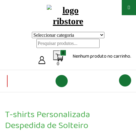
Saltar
para
o
conteúdo
Loja de vestuário Personalizado
0
Nenhum produto no carrinho.
0
T-shirts Personalizada
Despedida de Solteiro