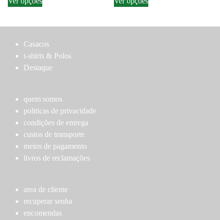
Ver opções
Ver opções
product
product
the
page
has
has
product
multiple
multiple
page
variants.
variants.
Casacos
The
The
t-shirts & Polos
options
options
Destaque
may
may
be
be
chosen
chosen
quem somos
on
on
politicas de privacidade
the
the
condições de entrega
product
product
custos de transporte
page
page
meios de pagamento
livros de reclamações
area de cliente
recuperar senha
encomendas