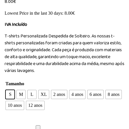
8.00
€
Lowest Price in the last 30 days:
8.00
€
IVA Incluído
T-shirts Personalizada Despedida de Solteiro. As nossas t-
shirts personalizadas foram criadas para quem valoriza estilo,
conforto e originalidade. Cada peça é produzida com materiais
de alta qualidade, garantindo um toque macio, excelente
respirabilidade e uma durabilidade acima da média, mesmo após
várias lavagens.
Tamanho
S
M
L
XL
2 anos
4 anos
6 anos
8 anos
10 anos
12 anos