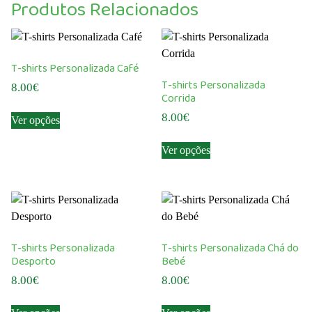
Produtos Relacionados
T-shirts Personalizada Café
T-shirts Personalizada
8.00
€
Corrida
This
8.00
€
Ver opções
product
This
has
Ver opções
product
multiple
has
variants.
multiple
The
variants.
options
The
may
options
be
T-shirts Personalizada
T-shirts Personalizada Chá do
may
chosen
Desporto
Bebé
be
on
8.00
€
8.00
€
chosen
the
This
This
on
product