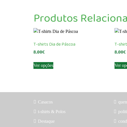
Produtos Relacion
T-shirts Dia de Páscoa
T-shir
8.00
€
8.00
€
This
Ver opções
Ver op
product
has
multiple
variants.
The
options
Casacos
que
may
t-shirts & Polos
polit
be
Destaque
cond
chosen