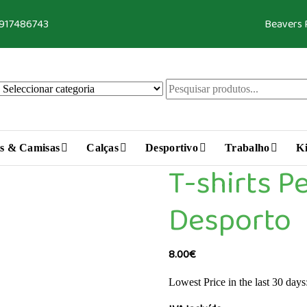
 917486743
Beavers
s & Camisas
Calças
Desportivo
Trabalho
Ki
T-shirts P
Desporto
8.00
€
Lowest Price in the last 30 days