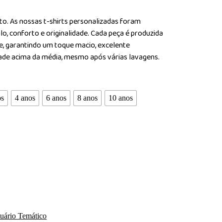
to. As nossas t-shirts personalizadas foram
lo, conforto e originalidade. Cada peça é produzida
e, garantindo um toque macio, excelente
dade acima da média, mesmo após várias lavagens.
os
4 anos
6 anos
8 anos
10 anos
tuário Temático