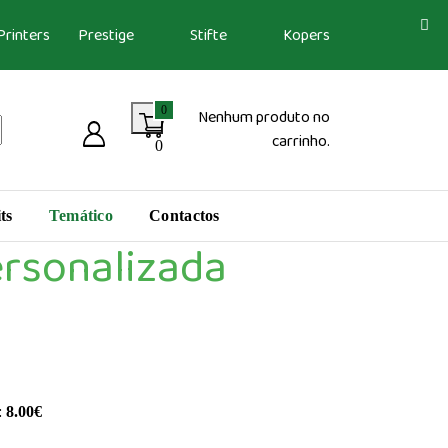
Printers
Prestige
Stifte
Kopers
0
Nenhum produto no
carrinho.
0
ts
Temático
Contactos
ersonalizada
:
8.00
€