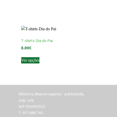
T-shirts Dia do Pai
8.00
€
This
Ver opções
product
has
multiple
variants.
The
Ribstore, Beaversagency - publicidade,
options
unip. Lda.
may
NIF:516493523
be
T: 917 486 743
chosen