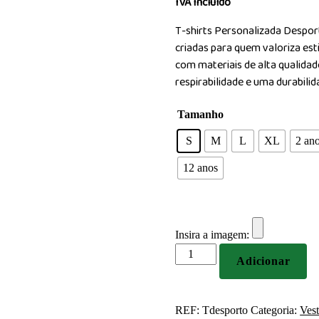
IVA Incluído
T-shirts Personalizada Despor
criadas para quem valoriza esti
com materiais de alta qualidad
respirabilidade e uma durabili
Tamanho
S
M
L
XL
2 an
12 anos
Insira a imagem:
Quantidade
Adicionar
de
T-
shirts
REF:
Tdesporto
Categoria:
Ves