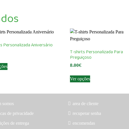
ados
ts Personalizada Aniversário
T-shirts Personalizada Para
Preguiçoso
This
8.00
€
ções
product
This
has
Ver opções
product
multiple
has
variants.
multiple
The
variants.
options
m somos
area de cliente
The
may
icas de privacidade
recuperar senha
options
be
may
ições de entrega
encomendas
chosen