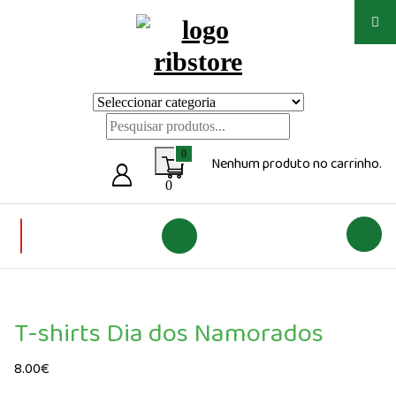
Saltar
para
o
conteúdo
Loja de vestuário Personalizado
0
Nenhum produto no carrinho.
0
T-shirts Dia dos Namorados
8.00
€