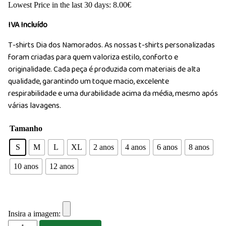
Lowest Price in the last 30 days:
8.00
€
IVA Incluído
T-shirts Dia dos Namorados. As nossas t-shirts personalizadas
foram criadas para quem valoriza estilo, conforto e
originalidade. Cada peça é produzida com materiais de alta
qualidade, garantindo um toque macio, excelente
respirabilidade e uma durabilidade acima da média, mesmo após
várias lavagens.
Tamanho
S
M
L
XL
2 anos
4 anos
6 anos
8 anos
10 anos
12 anos
Insira a imagem:
Quantidade