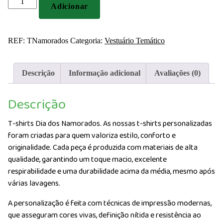
Adicionar
de
T-
shirts
REF:
TNamorados
Categoria:
Vestuário Temático
Dia
dos
Namorados
Descrição
Informação adicional
Avaliações (0)
Descrição
T-shirts Dia dos Namorados. As nossas t-shirts personalizadas
foram criadas para quem valoriza estilo, conforto e
originalidade. Cada peça é produzida com materiais de alta
qualidade, garantindo um toque macio, excelente
respirabilidade e uma durabilidade acima da média, mesmo após
várias lavagens.
A personalização é feita com técnicas de impressão modernas,
que asseguram cores vivas, definição nítida e resistência ao