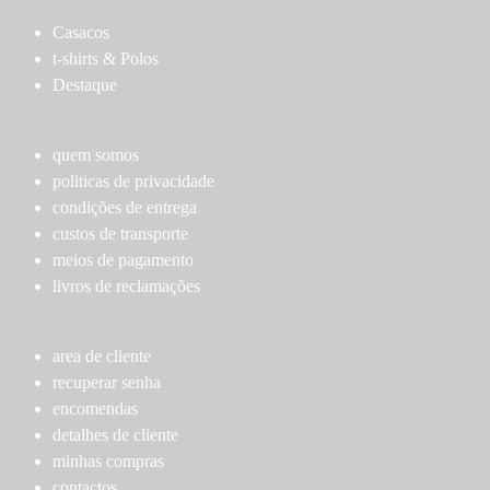
page
variants.
variants.
Casacos
The
The
t-shirts & Polos
options
options
Destaque
may
may
be
be
chosen
chosen
quem somos
on
on
politicas de privacidade
the
the
condições de entrega
product
product
custos de transporte
page
page
meios de pagamento
livros de reclamações
area de cliente
recuperar senha
encomendas
detalhes de cliente
minhas compras
contactos