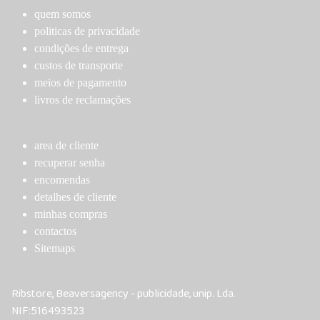
on
chosen
quem somos
the
on
politicas de privacidade
product
the
condições de entrega
page
product
custos de transporte
page
meios de pagamento
livros de reclamações
area de cliente
recuperar senha
encomendas
detalhes de cliente
minhas compras
contactos
Sitemaps
Ribstore, Beaversagency - publicidade, unip. Lda.
NIF:516493523