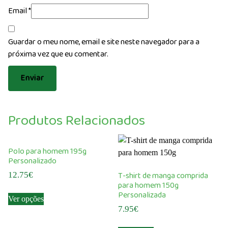
Email
*
Guardar o meu nome, email e site neste navegador para a
próxima vez que eu comentar.
Produtos Relacionados
Polo para homem 195g
Personalizado
T-shirt de manga comprida
12.75
€
para homem 150g
This
Personalizada
Ver opções
product
7.95
€
has
This
multiple