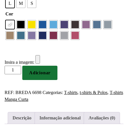
L
M
S
Cor
Insira a imagem:
Quantidade
Adicionar
de
T-
shirt
REF:
BREDA 6698
Categorias:
T-shirts
,
t-shirts & Polos
,
T-shirts
Personalizada
Manga Curta
Breda
Roly
Descrição
Informação adicional
Avaliações (0)