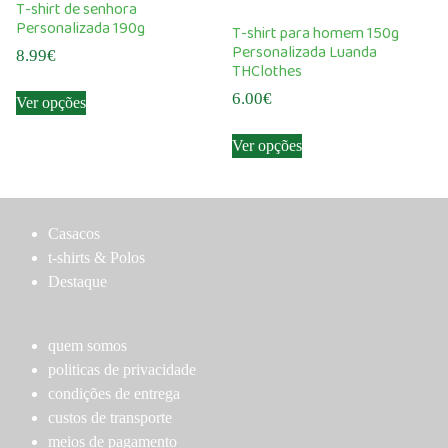
T-shirt de senhora
may
may
Personalizada 190g
T-shirt para homem 150g
be
be
Personalizada Luanda
8.99
€
chosen
chosen
THClothes
This
on
on
6.00
€
Ver opções
product
the
the
This
has
product
product
Ver opções
product
multiple
page
page
has
variants.
multiple
The
variants.
options
Casacos
The
may
t-shirts & Polos
options
be
Destaque
may
chosen
be
on
chosen
quem somos
the
on
politicas de privacidade
product
the
condições de entrega
page
product
custos de transporte
page
meios de pagamento