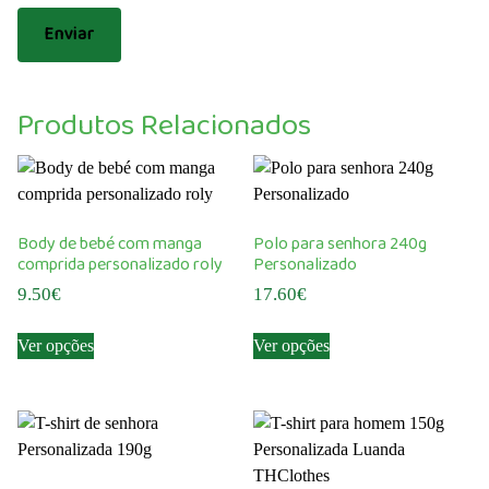
Produtos Relacionados
Body de bebé com manga
Polo para senhora 240g
comprida personalizado roly
Personalizado
9.50
€
17.60
€
This
This
Ver opções
Ver opções
product
product
has
has
multiple
multiple
variants.
variants.
The
The
options
options