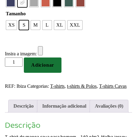
Tamanho
XS
S
M
L
XL
XXL
Insira a imagem:
Quantidade
Adicionar
de
T-
shirt
REF:
Ibiza
Categorias:
T-shirts
,
t-shirts & Polos
,
T-shirts Cavas
de
manga
cava
Descrição
Informação adicional
Avaliações (0)
para
homem
Descrição
140g
Personalizada