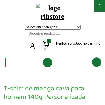
Saltar
para
o
conteúdo
Loja de vestuário Personalizado
0
Nenhum produto no carrinho.
0
T-shirt de manga cava para
homem 140g Personalizada