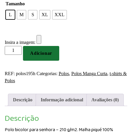
Tamanho
L
M
S
XL
XXL
Insira a imagem:
Quantidade
Adicionar
de
Polo
bicolor
REF:
polos195h
Categorias:
Polos
,
Polos Manga Curta
,
t-shirts &
para
Polos
senhora
210g
Personalizado
Descrição
Informação adicional
Avaliações (0)
Descrição
Polo bicolor para senhora – 210 g/m2. Malha piqué 100%