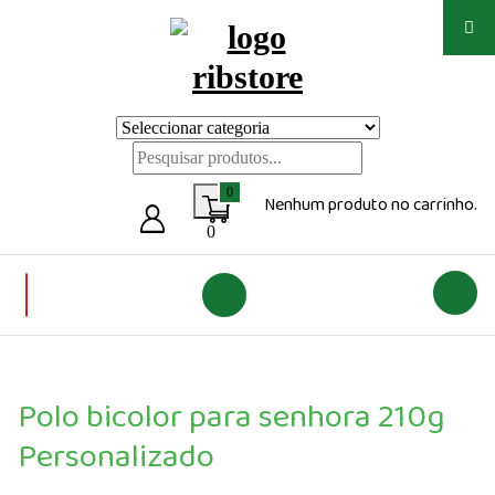
Saltar
para
o
conteúdo
Loja de vestuário Personalizado
0
Nenhum produto no carrinho.
0
Polo bicolor para senhora 210g
Personalizado