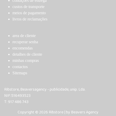
the
the
condições de entrega
product
product
custos de transporte
page
page
meios de pagamento
livros de reclamações
area de cliente
recuperar senha
encomendas
detalhes de cliente
minhas compras
contactos
Sitemaps
Ribstore, Beaversagency - publicidade, unip. Lda.
NIF:516493523
T: 917 486 743
Copyright © 2026 Ribstore | by Beavers Agency