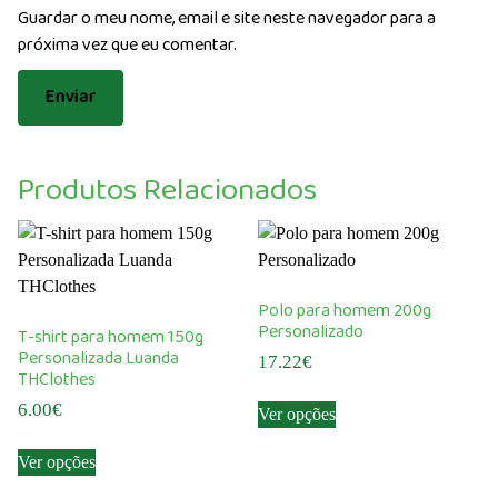
Guardar o meu nome, email e site neste navegador para a
próxima vez que eu comentar.
Produtos Relacionados
Polo para homem 200g
Personalizado
T-shirt para homem 150g
Personalizada Luanda
17.22
€
THClothes
This
6.00
€
Ver opções
product
This
has
Ver opções
product
multiple
has