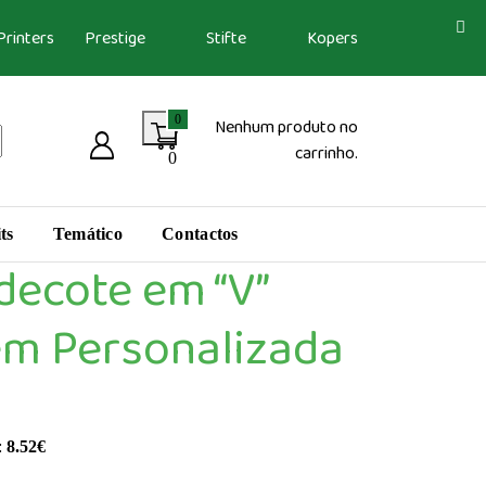
Printers
Prestige
Stifte
Kopers
0
Nenhum produto no
carrinho.
0
ts
Temático
Contactos
 decote em “V”
m Personalizada
:
8.52
€