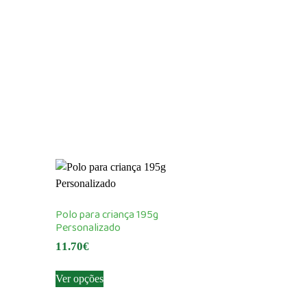
Polo para criança 195g
Personalizado
11.70
€
This
Ver opções
product
has