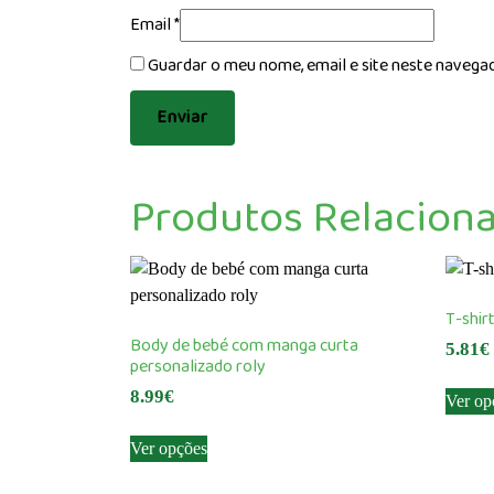
Email
*
Guardar o meu nome, email e site neste navega
Produtos Relacion
T-shir
Body de bebé com manga curta
5.81
€
personalizado roly
8.99
€
Ver op
This
Ver opções
product
has