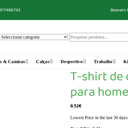
 917486743
Beavers
s & Camisas
Calças
Desportivo
Trabalho
Ki
T-shirt de
para home
8.52
€
Lowest Price in the last 30 days