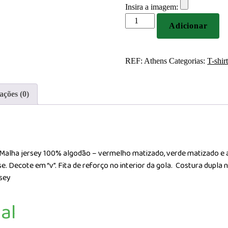
Insira a imagem:
Quantidade
Adicionar
de
T-
shirt
REF:
Athens
Categorias:
T-shir
de
decote
em
ações (0)
“V”
para
homem
Personalizada
 Malha jersey 100% algodão – vermelho matizado, verde matizado e
e. Decote em “v”. Fita de reforço no interior da gola. Costura dupla 
rsey
al