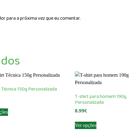
dor para a próxima vez que eu comentar.
ados
t Técnica 150g Personalizada
T-shirt para homem 190g
Personalizada
This
8.99
€
ções
product
This
has
Ver opções
product
multiple
has
variants.