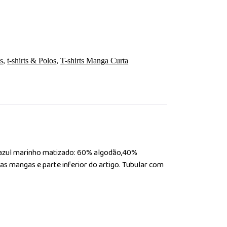
ts
,
t-shirts & Polos
,
T-shirts Manga Curta
 azul marinho matizado: 60% algodão,40%
nas mangas e parte inferior do artigo. Tubular com