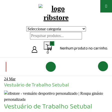
Saltar
para
o
conteúdo
Loja de vestuário Personalizado
0
Nenhum produto no carrinho.
0
24
Mar
Vestuário de Trabalho Setubal
Vestuário de Trabalho Setubal