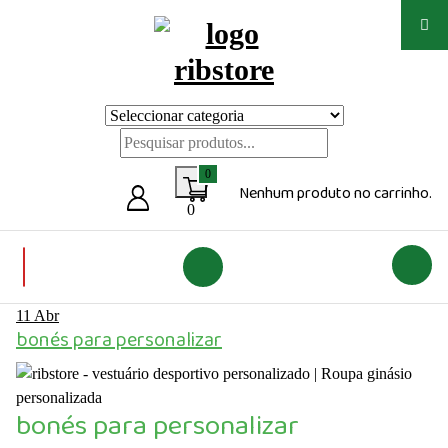
Saltar
para
o
conteúdo
Loja de vestuário Personalizado
0
Nenhum produto no carrinho.
0
11
Abr
bonés para personalizar
bonés para personalizar