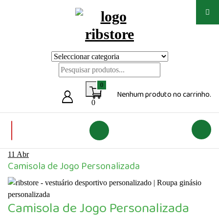
Saltar
para
o
conteúdo
Loja de vestuário Personalizado
0
Nenhum produto no carrinho.
0
11
Abr
Camisola de Jogo Personalizada
Camisola de Jogo Personalizada