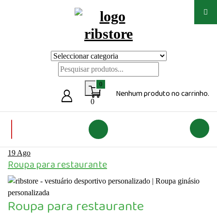
Saltar
para
o
conteúdo
Loja de vestuário Personalizado
0
Nenhum produto no carrinho.
0
19
Ago
Roupa para restaurante
Roupa para restaurante