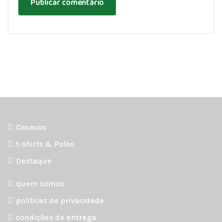
Casacos
t-shirts & Polos
Destaque
quem somos
politicas de privacidade
condições de entrega