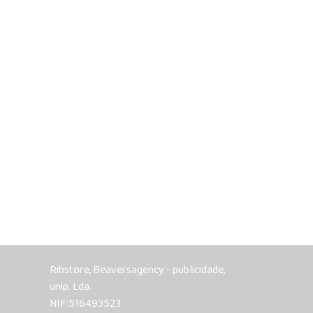
Ribstore, Beaversagency - publicidade,
unip. Lda.
NIF:516493523