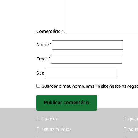
Comentário
*
Nome
*
Email
*
Site
Guardar o meu nome, email e site neste navega
Casacos
que
t-shirts & Polos
polit