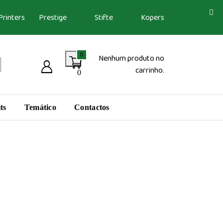
Printers
Prestige
Stifte
Kopers
0
Nenhum produto no
carrinho.
0
ts
Temático
Contactos