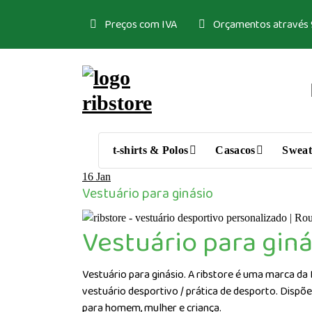
Saltar
Preços com IVA
Orçamentos através
para
o
conteúdo
Loja de vestuário Personalizado
t-shirts & Polos
Casacos
Sweat
16
Jan
Vestuário para ginásio
Vestuário para giná
Vestuário para ginásio. A ribstore é uma marca da
vestuário desportivo / prática de desporto. Dispõe
para homem, mulher e criança.