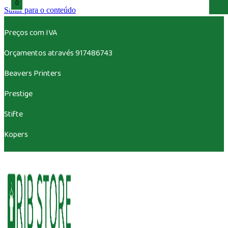
0
Saltar para o conteúdo
Preços com IVA
Orçamentos através 917486743
Beavers
Printers
Prestige
Stifte
Kopers