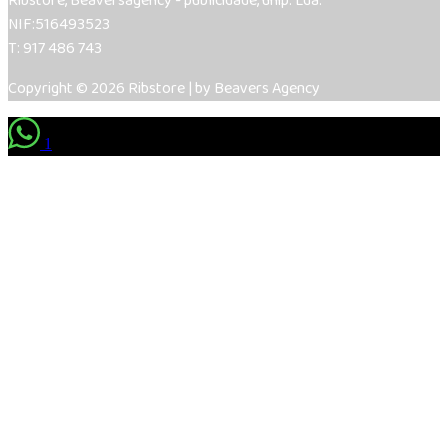
Ribstore, Beaversagency - publicidade, unip. Lda.
NIF:516493523
T: 917 486 743
Copyright © 2026 Ribstore | by Beavers Agency
1