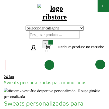
Saltar
para
o
conteúdo
Loja de vestuário Personalizado
0
Nenhum produto no carrinho.
0
24
Jan
Sweats personalizadas para namorados
Sweats personalizadas para