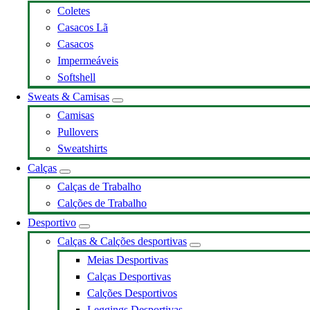
Coletes
Casacos Lã
Casacos
Impermeáveis
Softshell
Sweats & Camisas
Camisas
Pullovers
Sweatshirts
Calças
Calças de Trabalho
Calções de Trabalho
Desportivo
Calças & Calções desportivas
Meias Desportivas
Calças Desportivas
Calções Desportivos
Leggings Desportivas