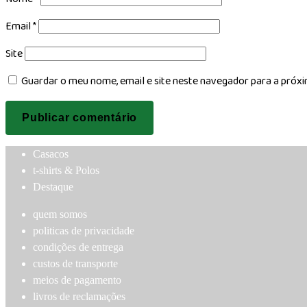
Email
*
Site
Guardar o meu nome, email e site neste navegador para a próx
Casacos
t-shirts & Polos
Destaque
quem somos
politicas de privacidade
condições de entrega
custos de transporte
meios de pagamento
livros de reclamações