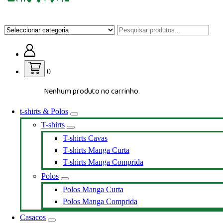
Loja de vestuário Personalizado
0
Nenhum produto no carrinho.
t-shirts & Polos
T-shirts
T-shirts Cavas
T-shirts Manga Curta
T-shirts Manga Comprida
Polos
Polos Manga Curta
Polos Manga Comprida
Casacos