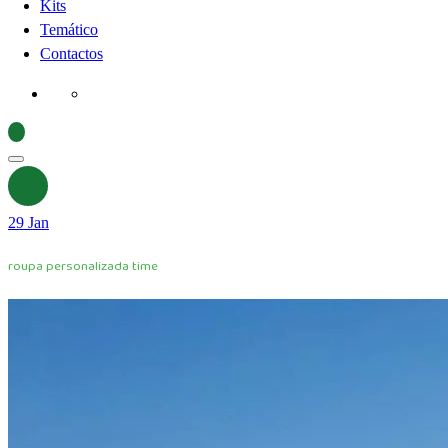
Kits
Temático
Contactos
29
Jan
roupa personalizada time