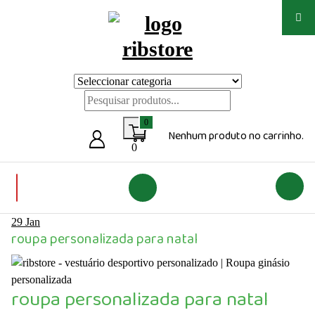
Saltar
para
o
conteúdo
Loja de vestuário Personalizado
0
Nenhum produto no carrinho.
0
29
Jan
roupa personalizada para natal
roupa personalizada para natal