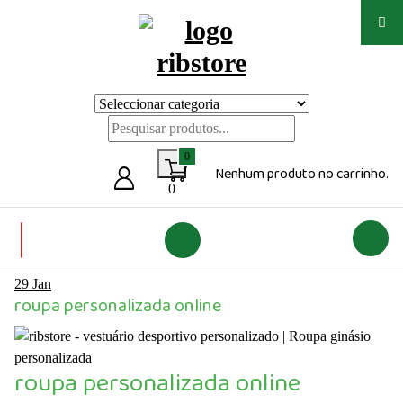
Saltar
para
o
conteúdo
Loja de vestuário Personalizado
0
Nenhum produto no carrinho.
0
29
Jan
roupa personalizada online
roupa personalizada online