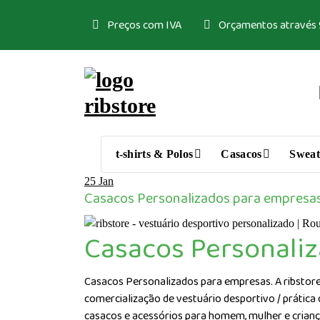
Saltar
Preços com IVA
Orçamentos através
para
o
conteúdo
Loja de vestuário Personalizado
t-shirts & Polos
Casacos
Sweat
25
Jan
Casacos Personalizados para empresa
Casacos Personali
Casacos Personalizados para empresas. A ribstore
comercialização de vestuário desportivo / prática
casacos e acessórios para homem, mulher e crian