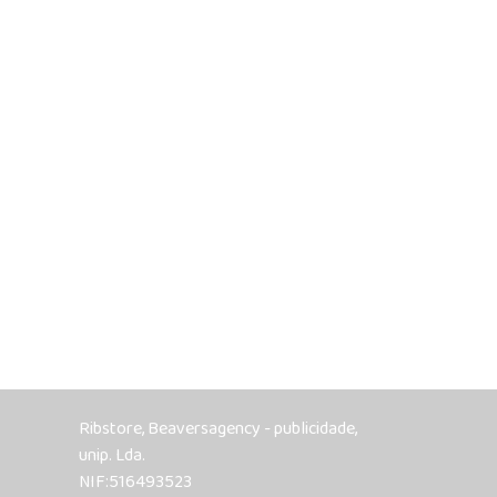
Ribstore, Beaversagency - publicidade,
unip. Lda.
NIF:516493523