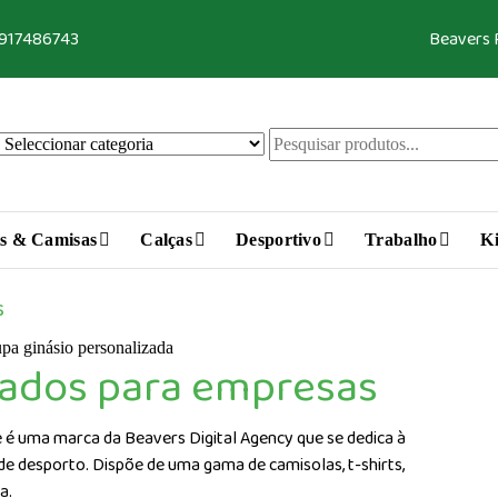
 917486743
Beavers
s & Camisas
Calças
Desportivo
Trabalho
Ki
s
zados para empresas
 é uma marca da Beavers Digital Agency que se dedica à
 de desporto. Dispõe de uma gama de camisolas, t-shirts,
ça.