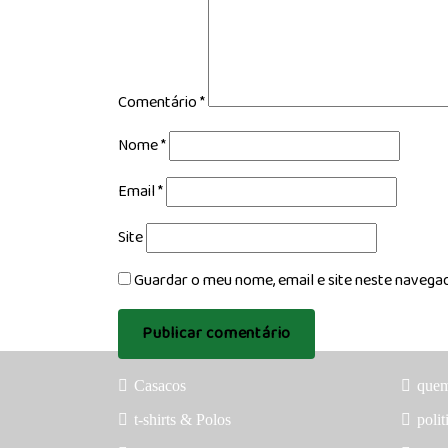
Comentário
*
Nome
*
Email
*
Site
Guardar o meu nome, email e site neste navega
Casacos
que
t-shirts & Polos
polit