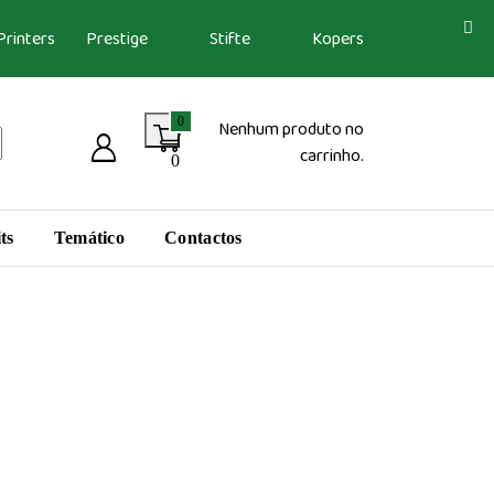
Printers
Prestige
Stifte
Kopers
0
Nenhum produto no
carrinho.
0
ts
Temático
Contactos