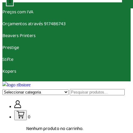
0
Saltar
Preços com IVA
para
o
Orçamentos através 917486743
conteúdo
Beavers
Printers
Prestige
Stifte
Kopers
Loja de vestuário Personalizado
0
Nenhum produto no carrinho.