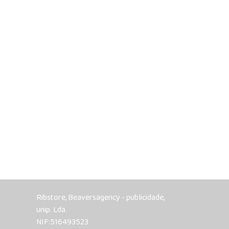
Ribstore, Beaversagency - publicidade,
unip. Lda.
NIF:516493523