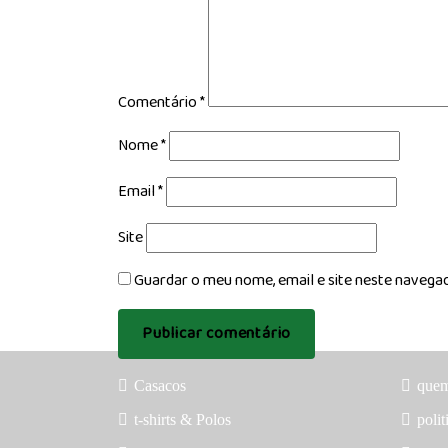
Comentário
*
Nome
*
Email
*
Site
Guardar o meu nome, email e site neste navega
Casacos
que
t-shirts & Polos
polit