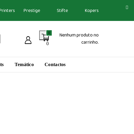
Printers
Prestige
Stifte
Kopers
0
Nenhum produto no
carrinho.
0
ts
Temático
Contactos