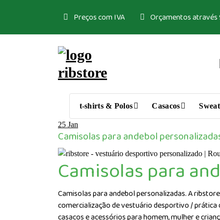
Saltar
Preços com IVA
Orçamentos através
para
o
conteúdo
Loja de vestuário Personalizado
t-shirts & Polos
Casacos
Sweat
25
Jan
Camisolas para andebol personalizada
Camisolas para and
Camisolas para andebol personalizadas. A ribstore
comercialização de vestuário desportivo / prática
casacos e acessórios para homem, mulher e crian