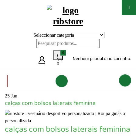
Saltar
para
o
conteúdo
Loja de vestuário Personalizado
0
Nenhum produto no carrinho.
0
25
Jan
calças com bolsos laterais feminina
calças com bolsos laterais feminina