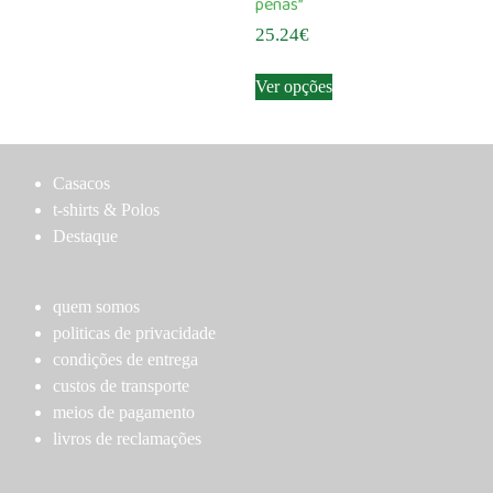
chosen
chosen
penas”
has
on
on
25.24
€
multiple
the
the
This
variants.
product
product
Ver opções
product
The
page
page
has
options
multiple
may
variants.
be
Casacos
The
chosen
t-shirts & Polos
options
on
Destaque
may
the
be
product
chosen
quem somos
page
on
politicas de privacidade
the
condições de entrega
product
custos de transporte
page
meios de pagamento
livros de reclamações