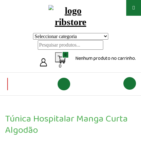
Saltar
para
o
conteúdo
Loja de vestuário Personalizado
0
Nenhum produto no carrinho.
0
Túnica Hospitalar Manga Curta
Algodão