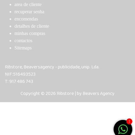
area de cliente
recuperar senha
encomendas
detalhes de cliente
minhas compras
contactos
Sitemaps
Ribstore, Beaversagency - publicidade, unip. Lda.
NIF:516493523
T: 917 486 743
Copyright © 2026 Ribstore | by Beavers Agency
1