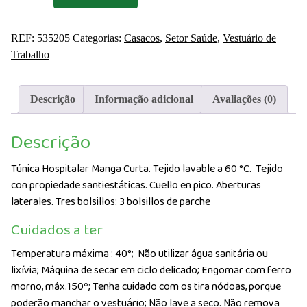
Túnica
Hospitalar
REF:
535205
Categorias:
Casacos
,
Setor Saúde
,
Vestuário de
Manga
Trabalho
Curta
Algodão
Descrição
Informação adicional
Avaliações (0)
Descrição
Túnica Hospitalar Manga Curta. Tejido lavable a 60 °C. Tejido
con propiedade santiestáticas. Cuello en pico. Aberturas
laterales. Tres bolsillos: 3 bolsillos de parche
Cuidados a ter
Temperatura máxima : 40°;
Não utilizar água sanitária ou
lixívia; Máquina de secar em ciclo delicado; Engomar com ferro
morno, máx.150º; Tenha cuidado com os tira nódoas, porque
poderão manchar o vestuário; Não lave a seco. Não remova