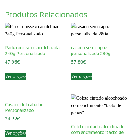
Produtos Relacionados
Parka unissexo acolchoada
casaco sem capuz
240g Personalizado
personalizada 280g
47.96
€
57.80
€
This
This
Ver opções
Ver opções
product
product
has
has
multiple
multiple
variants.
variants.
Casaco de trabalho
The
The
Personalizado
options
options
24.22
€
may
may
Colete cintado alcochoado
This
be
be
com enchimento “tacto de
Ver opções
product