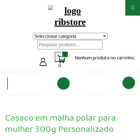
Saltar
para
o
conteúdo
Loja de vestuário Personalizado
0
Nenhum produto no carrinho.
0
Casaco em malha polar para
mulher 300g Personalizado