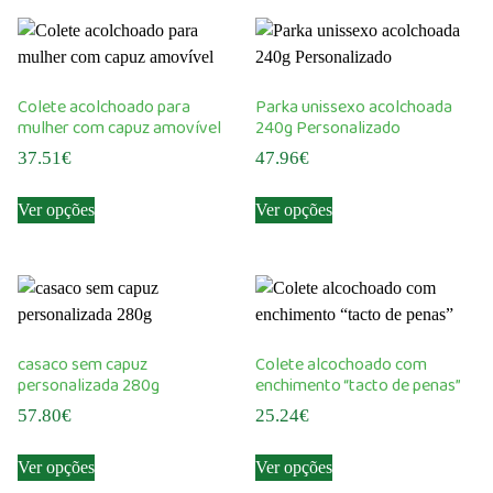
Colete acolchoado para
Parka unissexo acolchoada
mulher com capuz amovível
240g Personalizado
37.51
€
47.96
€
This
This
Ver opções
Ver opções
product
product
has
has
multiple
multiple
variants.
variants.
The
The
options
options
casaco sem capuz
Colete alcochoado com
may
may
personalizada 280g
enchimento “tacto de penas”
be
be
57.80
€
25.24
€
chosen
chosen
This
This
on
on
Ver opções
Ver opções
product
product
the
the