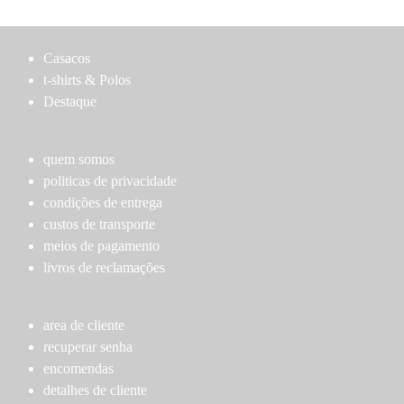
has
has
product
product
multiple
multiple
page
page
variants.
variants.
Casacos
The
The
t-shirts & Polos
options
options
Destaque
may
may
be
be
chosen
chosen
quem somos
on
on
politicas de privacidade
the
the
condições de entrega
product
product
custos de transporte
page
page
meios de pagamento
livros de reclamações
area de cliente
recuperar senha
encomendas
detalhes de cliente