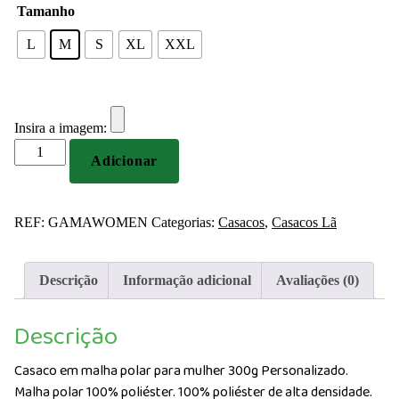
Tamanho
L
M
S
XL
XXL
Insira a imagem:
Quantidade
Adicionar
de
Casaco
em
REF:
GAMAWOMEN
Categorias:
Casacos
,
Casacos Lã
malha
polar
para
Descrição
Informação adicional
Avaliações (0)
mulher
300g
Descrição
Personalizado
Casaco em malha polar para mulher 300g Personalizado.
Malha polar 100% poliéster. 100% poliéster de alta densidade.