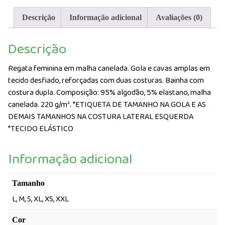
malha
dribe
Descrição
Informação adicional
Avaliações (0)
Roly
Personalizada
Descrição
Regata feminina em malha canelada. Gola e cavas amplas em
tecido desfiado, reforçadas com duas costuras. Bainha com
costura dupla.
Composição: 95% algodão, 5% elastano, malha
canelada. 220 g/m².
*ETIQUETA DE TAMANHO NA GOLA E AS
DEMAIS TAMANHOS NA COSTURA LATERAL ESQUERDA
*TECIDO ELÁSTICO
Informação adicional
Tamanho
L, M, S, XL, XS, XXL
Cor