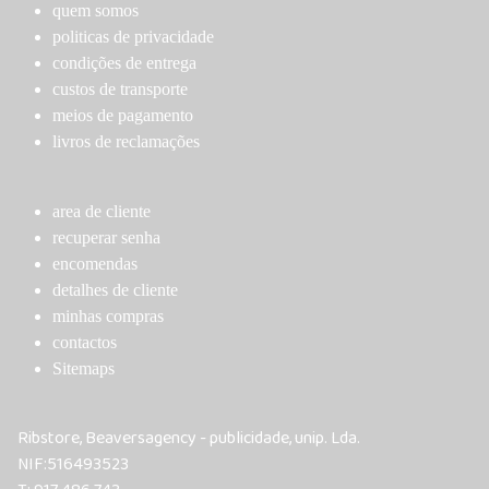
chosen
chosen
quem somos
on
on
politicas de privacidade
the
the
condições de entrega
product
product
custos de transporte
page
page
meios de pagamento
livros de reclamações
area de cliente
recuperar senha
encomendas
detalhes de cliente
minhas compras
contactos
Sitemaps
Ribstore, Beaversagency - publicidade, unip. Lda.
NIF:516493523