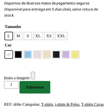
Dispomos de diversos meios de pagamento seguros
Disponível para entrega em 5 dias úteis, salvo rotura de
stock.
Tamanho
L
M
S
XL
XS
XXL
Cor
Insira a imagem:
Quantidade
Adicionar
de
Regata
feminina
REF:
dribe
Categorias:
T-shirts
,
t-shirts & Polos
,
T-shirts Cavas
em