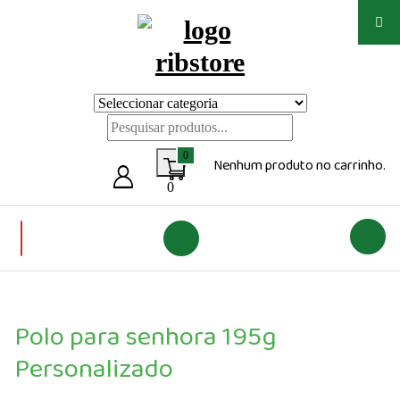
Saltar
para
o
conteúdo
Loja de vestuário Personalizado
0
Nenhum produto no carrinho.
0
Polo para senhora 195g
Personalizado