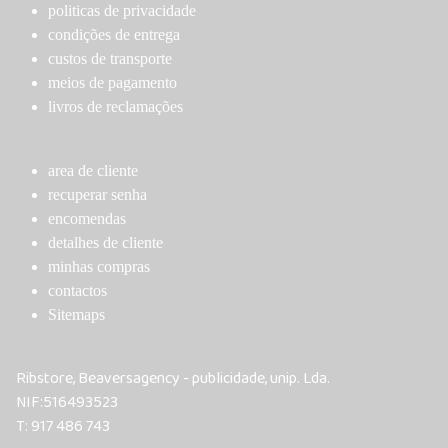
on
on
politicas de privacidade
the
the
condições de entrega
product
product
custos de transporte
page
page
meios de pagamento
livros de reclamações
area de cliente
recuperar senha
encomendas
detalhes de cliente
minhas compras
contactos
Sitemaps
Ribstore, Beaversagency - publicidade, unip. Lda.
NIF:516493523
T: 917 486 743