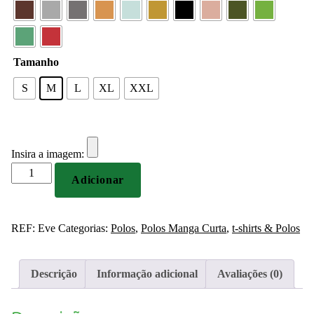
Tamanho
S
M
L
XL
XXL
Insira a imagem:
Quantidade
Adicionar
de
Polo
para
REF:
Eve
Categorias:
Polos
,
Polos Manga Curta
,
t-shirts & Polos
senhora
195g
Personalizado
Descrição
Informação adicional
Avaliações (0)