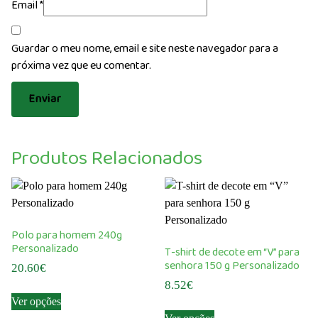
Email
*
Guardar o meu nome, email e site neste navegador para a
próxima vez que eu comentar.
Produtos Relacionados
Polo para homem 240g
Personalizado
T-shirt de decote em “V” para
senhora 150 g Personalizado
20.60
€
8.52
€
This
Ver opções
product
This