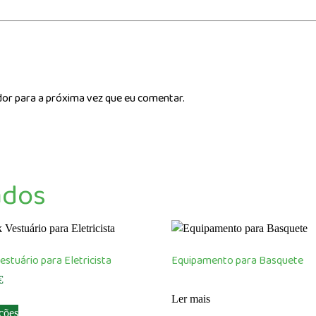
dor para a próxima vez que eu comentar.
ados
estuário para Eletricista
Equipamento para Basquete
€
Ler mais
This
ções