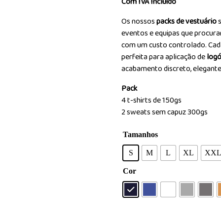
Com IVA Incluido
Os nossos
packs de vestuário
s
eventos e equipas que procur
com um custo controlado. Cada
perfeita para aplicação de
logó
acabamento discreto, elegante
Pack
4 t-shirts de 150gs
2 sweats sem capuz 300gs
Tamanhos
S
M
L
XL
XX
Cor