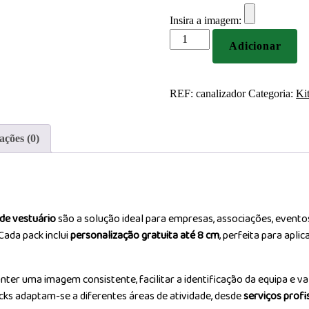
Insira a imagem:
Quantidade
Adicionar
de
Pack
Vestuário
REF:
canalizador
Categoria:
Ki
para
Canalizador
ações (0)
de vestuário
são a solução ideal para empresas, associações, event
Cada pack inclui
personalização gratuita até 8 cm
, perfeita para apli
ter uma imagem consistente, facilitar a identificação da equipa e va
acks adaptam-se a diferentes áreas de atividade, desde
serviços profi