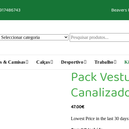
 917486743
Beavers
s & Camisas
Calças
Desportivo
Trabalho
Ki
Pack Vestu
Canalizad
47.00
€
Lowest Price in the last 30 days