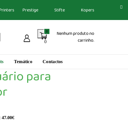
Printers
Prestige
Stifte
Kopers
0
Nenhum produto no
carrinho.
0
ts
Temático
Contactos
ário para
or
:
47.00
€