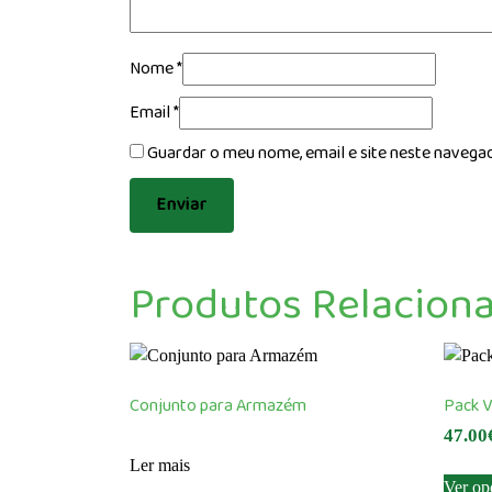
Nome
*
Email
*
Guardar o meu nome, email e site neste navega
Produtos Relacion
Conjunto para Armazém
Pack V
47.00
Ler mais
Ver op