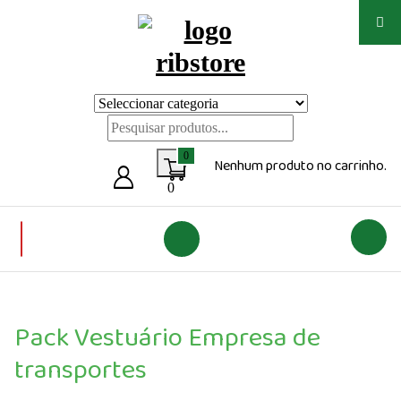
Saltar
para
o
conteúdo
Loja de vestuário Personalizado
0
Nenhum produto no carrinho.
0
Pack Vestuário Empresa de
transportes