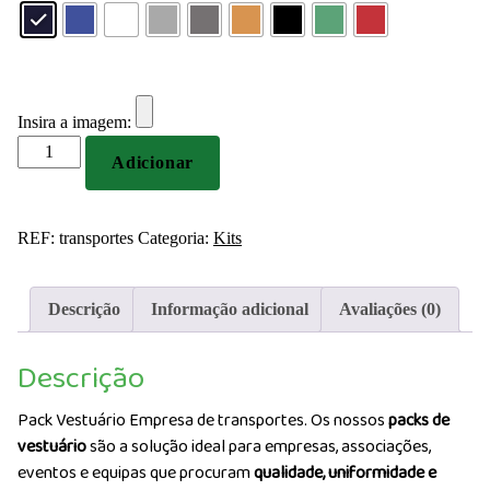
Insira a imagem:
Quantidade
Adicionar
de
Pack
Vestuário
REF:
transportes
Categoria:
Kits
Empresa
de
transportes
Descrição
Informação adicional
Avaliações (0)
Descrição
Pack Vestuário Empresa de transportes. Os nossos
packs de
vestuário
são a solução ideal para empresas, associações,
eventos e equipas que procuram
qualidade, uniformidade e