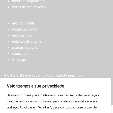
page
meios de pagamento
livros de reclamações
area de cliente
recuperar senha
encomendas
detalhes de cliente
minhas compras
contactos
Sitemaps
Ribstore, Beaversagency - publicidade, unip. Lda.
NIF:516493523
Valorizamos a sua privacidade
T: 917 486 743
Usamos cookies para melhorar sua experiência de navegação,
Copyright © 2026 Ribstore | by Beavers Agency
veicular anúncios ou conteúdo personalizado e analisar nosso
tráfego. Ao clicar em “Aceitar ”, para concordar com o uso de