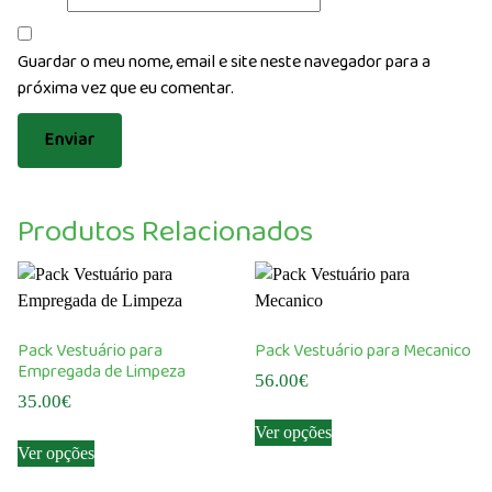
Guardar o meu nome, email e site neste navegador para a
próxima vez que eu comentar.
Produtos Relacionados
Pack Vestuário para
Pack Vestuário para Mecanico
Empregada de Limpeza
56.00
€
35.00
€
This
Ver opções
This
product
Ver opções
product
has
has