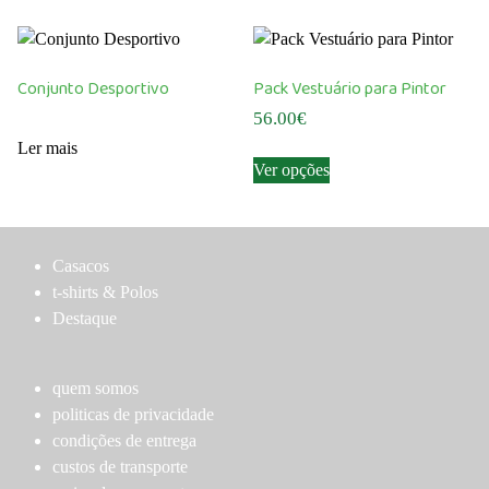
multiple
multiple
variants.
variants.
The
The
options
Conjunto Desportivo
Pack Vestuário para Pintor
options
may
56.00
€
may
be
Ler mais
This
be
chosen
Ver opções
product
chosen
on
has
on
the
multiple
the
product
variants.
product
page
Casacos
The
page
t-shirts & Polos
options
Destaque
may
be
chosen
quem somos
on
politicas de privacidade
the
condições de entrega
product
custos de transporte