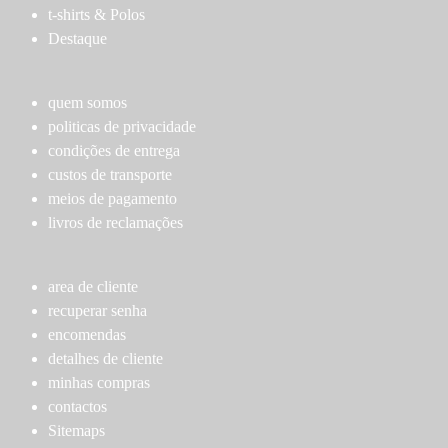
The
The
t-shirts & Polos
options
options
Destaque
may
may
be
be
chosen
chosen
quem somos
on
on
politicas de privacidade
the
the
condições de entrega
product
product
custos de transporte
page
page
meios de pagamento
livros de reclamações
area de cliente
recuperar senha
encomendas
detalhes de cliente
minhas compras
contactos
Sitemaps