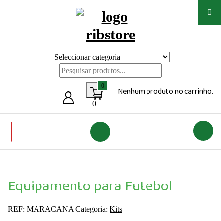
Saltar
para
o
conteúdo
Loja de vestuário Personalizado
0
Nenhum produto no carrinho.
0
Equipamento para Futebol
REF:
MARACANA
Categoria:
Kits