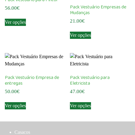
Pack Vestuário Empresas de
56.00
€
Mudanças
This
21.00
€
Ver opções
product
This
has
Ver opções
product
multiple
has
variants.
multiple
The
variants.
options
The
may
options
be
Pack Vestuário Empresa de
Pack Vestuário para
may
chosen
entregas
Eletricista
be
on
50.00
€
47.00
€
chosen
the
This
This
on
product
Ver opções
Ver opções
product
product
the
page
has
has
product
multiple
multiple
page
variants.
variants.
Casacos