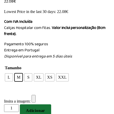
22.08
€
Lowest Price in the last 30 days:
22.08
€
Com IVA Incluída
Calças Hospitalar com fitas.
Valor inclui personalização (8cm
frente).
Pagamento 100% seguros
Entrega em Portugal
Disponível para entrega em 5 dias úteis
Tamanho
L
M
S
XL
XS
XXL
Insira a imagem:
Quantidade
Adicionar
de