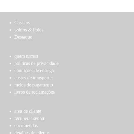
the
the
has
has
product
product
multiple
multiple
page
page
variants.
variants.
Casacos
The
The
t-shirts & Polos
options
options
Destaque
may
may
be
be
chosen
chosen
quem somos
on
on
politicas de privacidade
the
the
condições de entrega
product
product
custos de transporte
page
page
meios de pagamento
livros de reclamações
area de cliente
recuperar senha
encomendas
detalhes de cliente