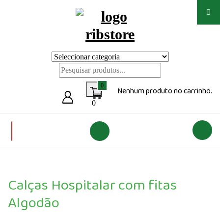
Saltar
para
o
conteúdo
Loja de vestuário Personalizado
0
Nenhum produto no carrinho.
0
Calças Hospitalar com fitas
Algodão