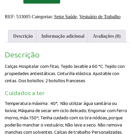
Calças
Hospitalar
REF:
533005
Categorias:
Setor Saúde
,
Vestuário de Trabalho
com
fitas
Algodão
Descrição
Informação adicional
Avaliações (0)
Descrição
Calças Hospitalar com fitas. Tejido lavable a 60 °C. Tejido con
propiedades antiestáticas. Cinturilla elástica. Ajustable con
cintas. Dos bolsillos: 2 bolsillos franceses
Cuidados a ter
Temperatura máxima : 40°;
Não utilizar água sanitária ou
lixívia; Máquina de secar em ciclo delicado; Engomar com ferro
morno, máx.150º; Tenha cuidado com os tira nódoas, porque
poderão manchar o vestuário; Não lave a seco. Não remova
manchas com solventes. Calças de trabalho Personalizadas.