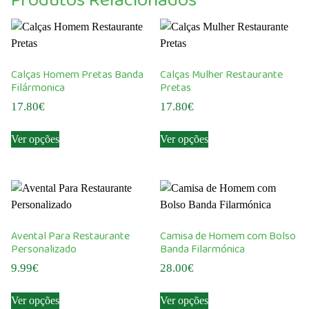
Produtos Relacionados
Calças Homem Pretas Banda
Calças Mulher Restaurante
Filármonica
Pretas
17.80
€
17.80
€
This
This
Ver opções
Ver opções
product
product
has
has
multiple
multiple
variants.
variants.
The
The
options
options
Avental Para Restaurante
Camisa de Homem com Bolso
may
may
Personalizado
Banda Filarmónica
be
be
9.99
€
28.00
€
chosen
chosen
This
This
on
on
Ver opções
Ver opções
product
product