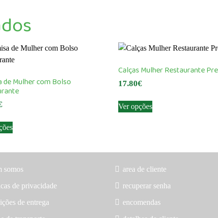
ados
Calças Mulher Restaurante Pre
a de Mulher com Bolso
17.80
€
urante
This
€
Ver opções
product
This
has
ções
product
multiple
has
variants.
multiple
The
variants.
options
m somos
area de cliente
The
may
icas de privacidade
recuperar senha
options
be
may
ições de entrega
encomendas
chosen
be
on