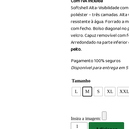
Com IVA Incluída
Softshell Alta-Visibilidade c
poliéster – três camadas. Alta v
resistente à água. Forrado a m
com fecho. Bolso diagonal no p
velcro. Capuz removível com fe
Arredondado na parte inferior 
peito.
Pagamento 100% seguros
Disponível para entrega em 5 
Tamanho
L
M
S
XL
XX
Insira a imagem:
Quantidade