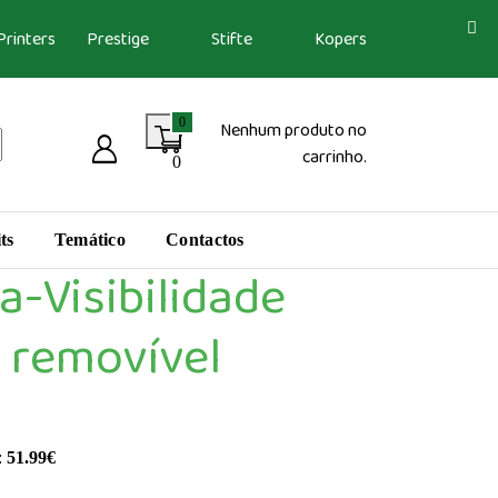
Printers
Prestige
Stifte
Kopers
0
Nenhum produto no
carrinho.
0
ts
Temático
Contactos
a-Visibilidade
 removível
:
51.99
€