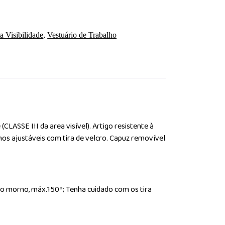
a Visibilidade
,
Vestuário de Trabalho
LASSE III da area visível). Artigo resistente à
hos ajustáveis com tira de velcro. Capuz removível
rro morno, máx.150º; Tenha cuidado com os tira