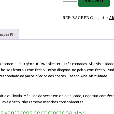
Adicionar
de
Casaco
Alta-
REF:
ZAGREB
Categorias:
Alt
Visibilidade
com
capuz
ações (0)
removível
homem – 300 g/m2. 100% poliéster – três camadas. Alta visibilidade (C
bolsos frontais com fecho. Bolso diagonal no peito, com fecho. Pun
rredondado na parte inferior das costas. Casaco Alta-Visibilidade
tária ou lixívia; Máquina de secar em ciclo delicado; Engomar com fe
o lave a seco. Não remova manchas com solventes.
 as vantagens de comprar na RIB?