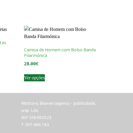
tas
Camisa de Homem com Bolso Banda
Filarmónica
28.00
€
This
Ver opções
product
has
multiple
variants.
Ribstore, Beaversagency - publicidade,
The
unip. Lda.
options
NIF:516493523
may
T: 917 486 743
be