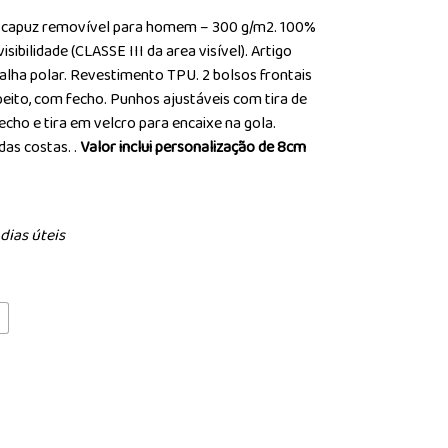
om capuz removível para homem – 300 g/m2. 100%
isibilidade (CLASSE III da area visível). Artigo
alha polar. Revestimento TPU. 2 bolsos frontais
eito, com fecho. Punhos ajustáveis com tira de
cho e tira em velcro para encaixe na gola.
das costas. .
Valor inclui personalização de 8cm
dias úteis
L