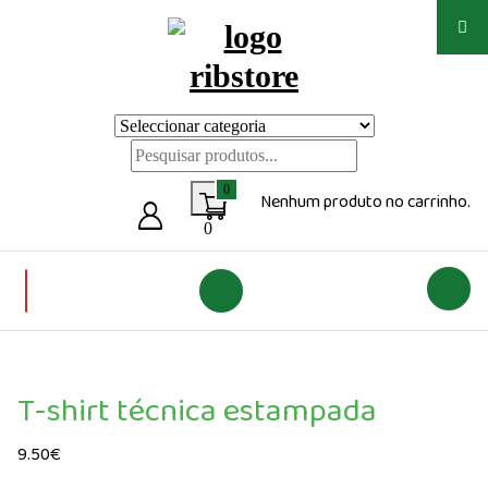
Saltar
para
o
conteúdo
Loja de vestuário Personalizado
0
Nenhum produto no carrinho.
0
T-shirt técnica estampada
9.50
€