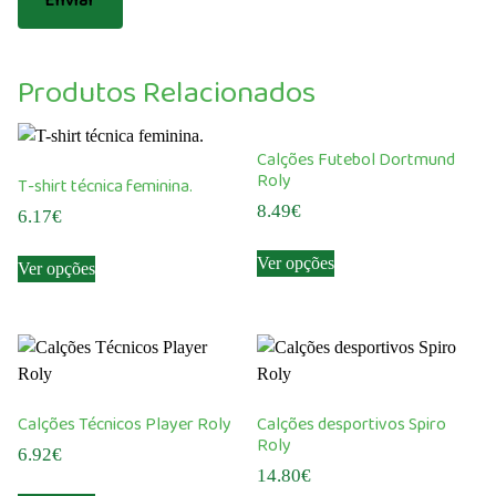
Produtos Relacionados
Calções Futebol Dortmund
Roly
T-shirt técnica feminina.
8.49
€
6.17
€
This
This
Ver opções
Ver opções
product
product
has
has
multiple
multiple
variants.
variants.
The
The
options
options
Calções Técnicos Player Roly
Calções desportivos Spiro
may
may
Roly
6.92
€
be
be
14.80
€
chosen
This
chosen