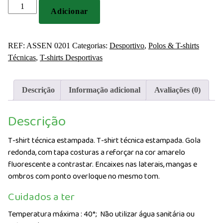
Quantidade
Adicionar
de
T-
shirt
REF:
ASSEN 0201
Categorias:
Desportivo
,
Polos & T-shirts
técnica
Técnicas
,
T-shirts Desportivas
estampada
Descrição
Informação adicional
Avaliações (0)
Descrição
T-shirt técnica estampada. T-shirt técnica estampada. Gola
redonda, com tapa costuras a reforçar na cor amarelo
fluorescente a contrastar. Encaixes nas laterais, mangas e
ombros com ponto overloque no mesmo tom.
Cuidados a ter
Temperatura máxima : 40°;
Não utilizar água sanitária ou