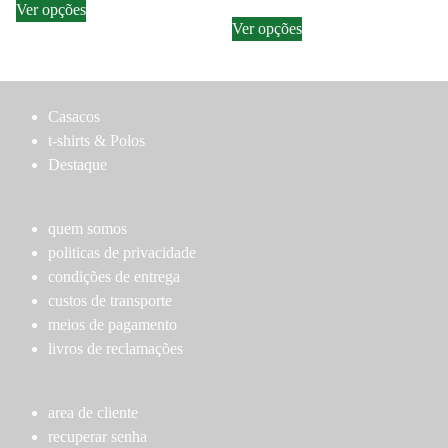
Ver opções
This
on
product
on
Ver opções
product
the
has
the
has
product
multiple
product
multiple
page
variants.
page
variants.
The
Casacos
The
options
t-shirts & Polos
options
may
Destaque
may
be
be
chosen
chosen
quem somos
on
on
politicas de privacidade
the
the
condições de entrega
product
product
custos de transporte
page
page
meios de pagamento
livros de reclamações
area de cliente
recuperar senha