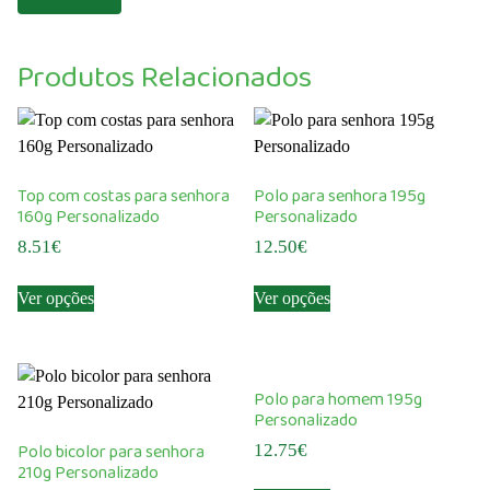
Produtos Relacionados
Top com costas para senhora
Polo para senhora 195g
160g Personalizado
Personalizado
8.51
€
12.50
€
This
This
Ver opções
Ver opções
product
product
has
has
multiple
multiple
variants.
variants.
Polo para homem 195g
The
The
Personalizado
options
options
Polo bicolor para senhora
12.75
€
may
may
210g Personalizado
This
be
be