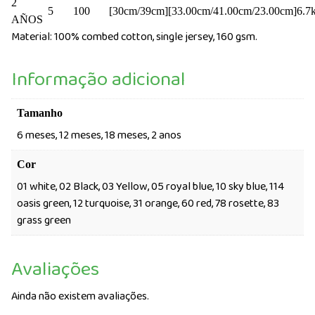
2
5
100
[30cm/39cm]
[33.00cm/41.00cm/23.00cm]
6.7
AÑOS
Material: 100% combed cotton, single jersey, 160 gsm.
Informação adicional
Tamanho
6 meses, 12 meses, 18 meses, 2 anos
Cor
01 white, 02 Black, 03 Yellow, 05 royal blue, 10 sky blue, 114
oasis green, 12 turquoise, 31 orange, 60 red, 78 rosette, 83
grass green
Avaliações
Ainda não existem avaliações.