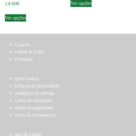
Ver opções
14.60
€
product
chosen
chosen
This
has
on
on
Ver opções
product
multiple
the
the
has
variants.
product
product
multiple
The
page
page
variants.
options
Casacos
The
may
t-shirts & Polos
options
be
Destaque
may
chosen
be
on
chosen
the
quem somos
on
product
politicas de privacidade
the
page
condições de entrega
product
custos de transporte
page
meios de pagamento
livros de reclamações
area de cliente