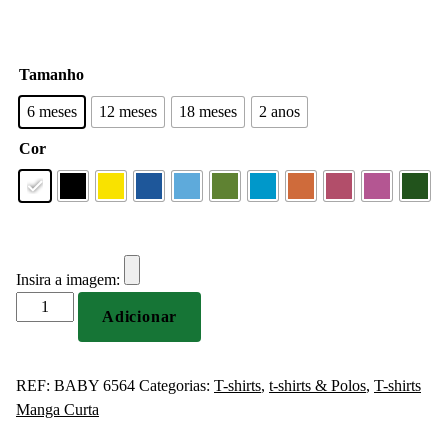
Tamanho
6 meses
12 meses
18 meses
2 anos
Cor
Insira a imagem:
Quantidade
Adicionar
de
T-
shirt
REF:
BABY 6564
Categorias:
T-shirts
,
t-shirts & Polos
,
T-shirts
para
Manga Curta
Criança
Personalizada