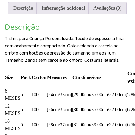
Baby
Descrição
Informação adicional
Avaliações (0)
Roly
Descrição
T-shirt para Criança Personalizada. Tecido de espessura fina
com acabamento compactado. Gola redonda e carcela no
ombro com botões de pressão do tamanho 6m aos 18m.
Tamanho 2 anos sem carcela no ombro. Costuras laterais.
Ct
Size
Pack
Carton
Measures
Ctn dimesions
wei
6
5
100
[24cm/33cm]
[29.00cm/35.00cm/22.00cm]
5.8
MESES
12
5
100
[26cm/35cm]
[30.00cm/35.00cm/22.00cm]
6.2
MESES
18
5
100
[28cm/37cm]
[31.00cm/39.00cm/22.00cm]
6.5
MESES