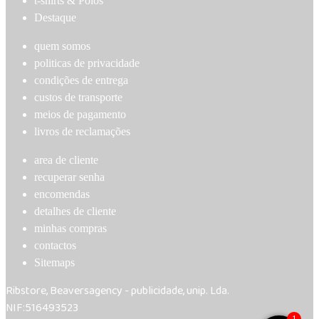
t-shirts & Polos
The
options
Destaque
options
may
may
be
quem somos
be
chosen
politicas de privacidade
chosen
on
condições de entrega
on
the
custos de transporte
the
product
meios de pagamento
product
page
livros de reclamações
page
area de cliente
recuperar senha
encomendas
detalhes de cliente
minhas compras
contactos
Sitemaps
Ribstore, Beaversagency - publicidade, unip. Lda.
NIF:516493523
1