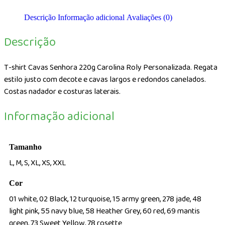
220g
Descrição
Informação adicional
Avaliações (0)
Carolina
Roly
Descrição
Personalizada
T-shirt Cavas Senhora 220g Carolina Roly Personalizada. Regata
estilo justo com decote e cavas largos e redondos canelados.
Costas nadador e costuras laterais.
Informação adicional
Tamanho
L, M, S, XL, XS, XXL
Cor
01 white, 02 Black, 12 turquoise, 15 army green, 278 jade, 48
light pink, 55 navy blue, 58 Heather Grey, 60 red, 69 mantis
green, 73 Sweet Yellow, 78 rosette