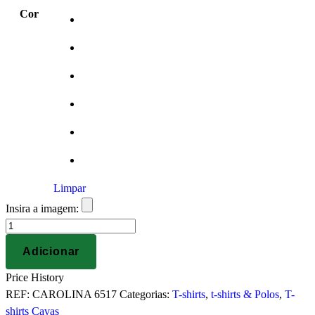
Cor
Limpar
Insira a imagem:
Quantidade
de
Adicionar
T-
shirt
Price History
Cavas
REF:
CAROLINA 6517
Categorias:
T-shirts
,
t-shirts & Polos
,
T-
Senhora
shirts Cavas