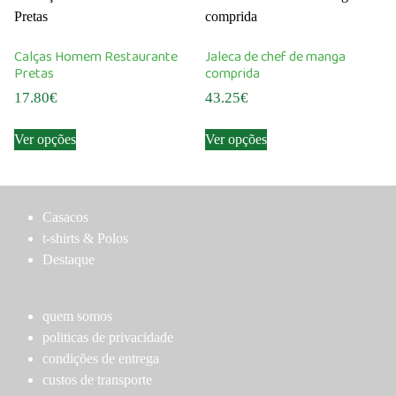
variants.
The
options
Calças Homem Restaurante
Jaleca de chef de manga
may
Pretas
comprida
be
17.80
€
43.25
€
chosen
This
This
on
Ver opções
Ver opções
product
product
the
has
has
product
multiple
multiple
page
variants.
variants.
Casacos
The
The
t-shirts & Polos
options
options
Destaque
may
may
be
be
chosen
chosen
quem somos
on
on
politicas de privacidade
the
the
condições de entrega
product
product
custos de transporte