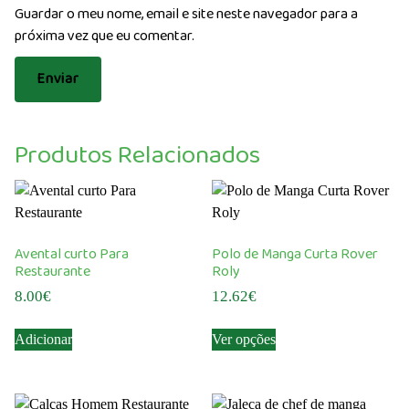
Guardar o meu nome, email e site neste navegador para a
próxima vez que eu comentar.
Produtos Relacionados
Avental curto Para
Polo de Manga Curta Rover
Restaurante
Roly
8.00
€
12.62
€
This
Adicionar
Ver opções
product
has
multiple