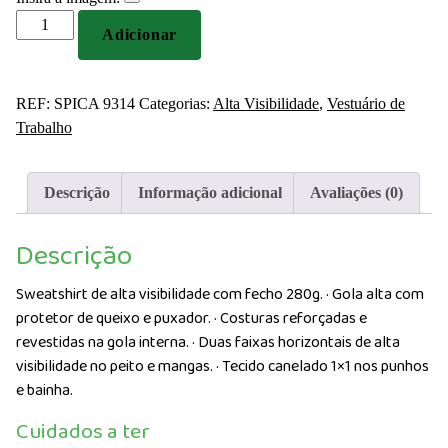
Quantidade
Adicionar
de
Sweatshirt
de
REF:
SPICA 9314
Categorias:
Alta Visibilidade
,
Vestuário de
alta
Trabalho
visibilidade
com
fecho
Descrição
Informação adicional
Avaliações (0)
280g
Descrição
Sweatshirt de alta visibilidade com fecho 280g. · Gola alta com
protetor de queixo e puxador. · Costuras reforçadas e
revestidas na gola interna. · Duas faixas horizontais de alta
visibilidade no peito e mangas. · Tecido canelado 1×1 nos punhos
e bainha.
Cuidados a ter