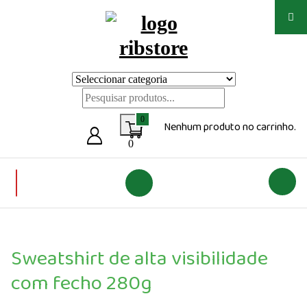
Saltar
para
o
conteúdo
Loja de vestuário Personalizado
0
Nenhum produto no carrinho.
0
Sweatshirt de alta visibilidade
com fecho 280g