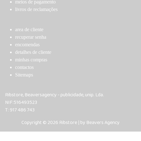
page
page
meios de pagamento
livros de reclamações
area de cliente
recuperar senha
encomendas
detalhes de cliente
minhas compras
contactos
Sitemaps
Ribstore, Beaversagency - publicidade, unip. Lda.
NIF:516493523
T: 917 486 743
Copyright © 2026 Ribstore | by Beavers Agency