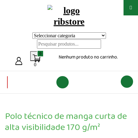
Saltar
para
o
conteúdo
Loja de vestuário Personalizado
0
Nenhum produto no carrinho.
0
Polo técnico de manga curta de
alta visibilidade 170 g/m²