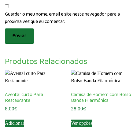
Guardar o meu nome, email e site neste navegador para a
próxima vez que eu comentar.
Produtos Relacionados
Avental curto Para
Camisa de Homem com Bolso
Restaurante
Banda Filarmónica
8.00
€
28.00
€
This
Adicionar
Ver opções
product
has