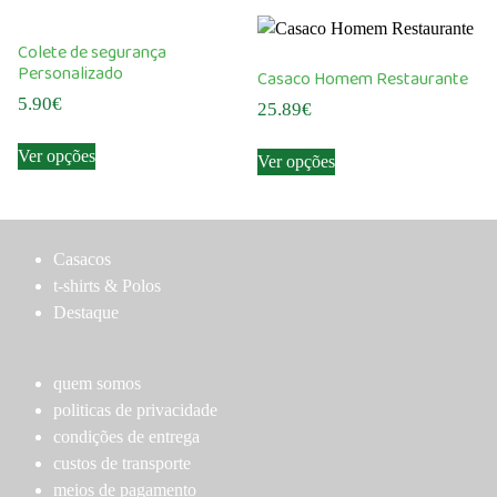
multiple
variants.
Colete de segurança
The
Personalizado
Casaco Homem Restaurante
options
5.90
€
25.89
€
may
This
This
be
Ver opções
Ver opções
product
product
chosen
has
has
on
multiple
multiple
the
variants.
variants.
product
Casacos
The
The
page
t-shirts & Polos
options
options
Destaque
may
may
be
be
chosen
chosen
quem somos
on
on
politicas de privacidade
the
the
condições de entrega
product
product
custos de transporte
page
page
meios de pagamento