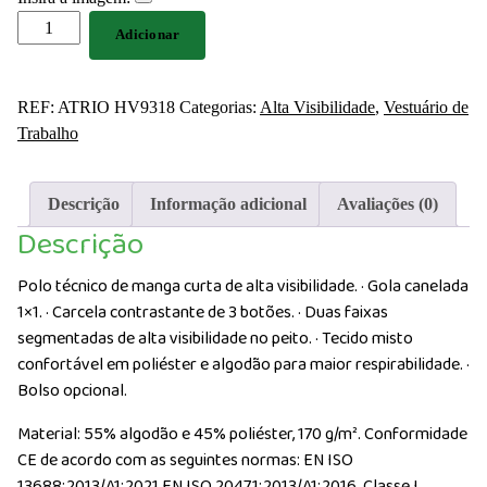
Quantidade
Adicionar
de
Polo
técnico
REF:
ATRIO HV9318
Categorias:
Alta Visibilidade
,
Vestuário de
de
Trabalho
manga
curta
Descrição
Informação adicional
Avaliações (0)
de
Descrição
alta
visibilidade
Polo técnico de manga curta de alta visibilidade. · Gola canelada
170
1×1. · Carcela contrastante de 3 botões. · Duas faixas
g/m²
segmentadas de alta visibilidade no peito. · Tecido misto
confortável em poliéster e algodão para maior respirabilidade. ·
Bolso opcional.
Material: 55% algodão e 45% poliéster, 170 g/m².
Conformidade
CE de acordo com as seguintes normas: EN ISO
13688:2013/A1:2021 EN ISO 20471:2013/A1:2016. Classe I.