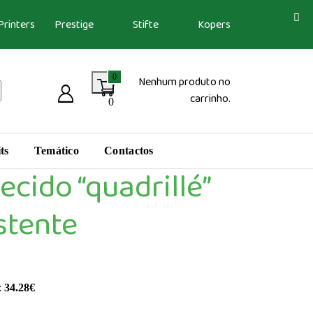
Printers
Prestige
Stifte
Kopers
0
Nenhum produto no
carrinho.
0
ts
Temático
Contactos
ecido “quadrillé”
stente
:
34.28
€