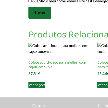
Guardar o meu nome, email e site neste navega
Produtos Relacion
Colete acolchoado para mulher com
Colete
capuz amovível
enchim
37.51
€
25.24
This
Ver opções
Ver op
product
has
multiple
variants.
Casacos
que