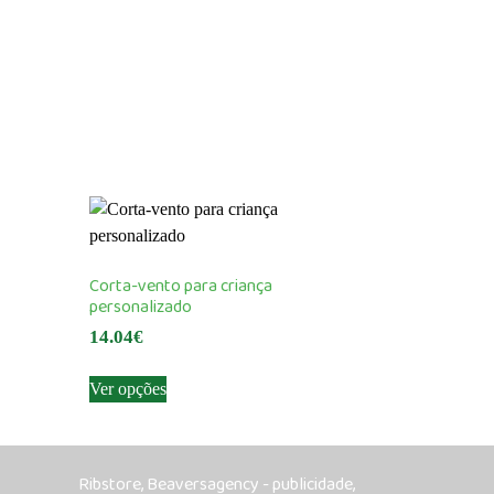
Corta-vento para criança
personalizado
14.04
€
This
Ver opções
product
has
multiple
variants.
Ribstore, Beaversagency - publicidade,