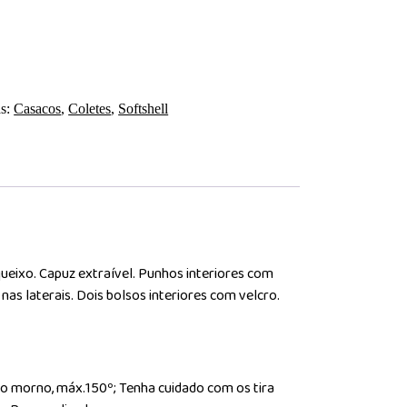
as:
Casacos
,
Coletes
,
Softshell
 queixo. Capuz extraível. Punhos interiores com
 nas laterais. Dois bolsos interiores com velcro.
rro morno, máx.150º; Tenha cuidado com os tira