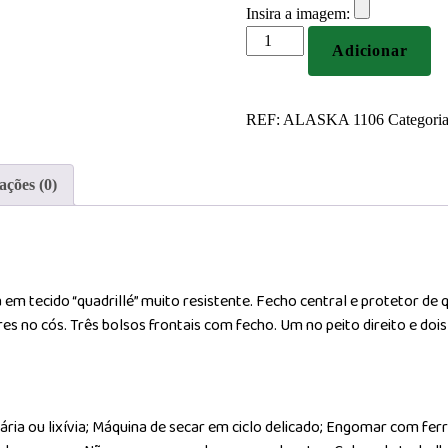
Insira a imagem:
Quantidade
Adicionar
de
Parka
em
REF:
ALASKA 1106
Categori
tecido
“quadrillé”
muito
ações (0)
resistente
a em tecido “quadrillé” muito resistente. Fecho central e protetor de
res no cós. Três bolsos frontais com fecho. Um no peito direito e dois
tária ou lixívia; Máquina de secar em ciclo delicado; Engomar com fe