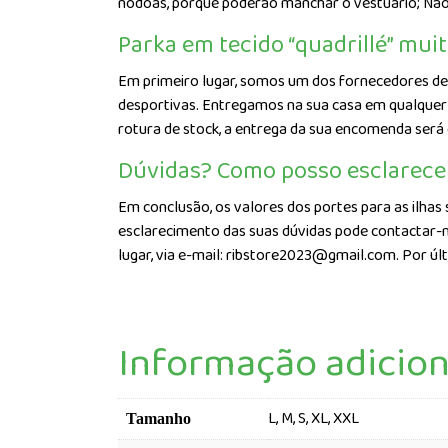
nódoas, porque poderão manchar o vestuário; Não
Parka em tecido “quadrillé” mui
Em primeiro lugar, somos um dos fornecedores de 
desportivas. Entregamos na sua casa em qualquer p
rotura de stock, a entrega da sua encomenda será
Dúvidas? Como posso esclarece
Em conclusão, os valores dos portes para as ilhas 
esclarecimento das suas dúvidas pode contactar-n
lugar, via e-mail: ribstore2023@gmail.com. Por úl
Informação adicion
L, M, S, XL, XXL
Tamanho