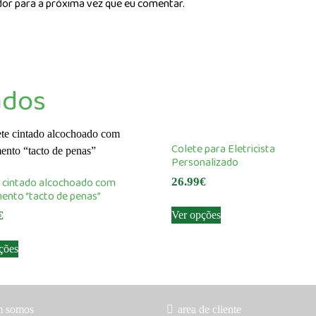
dor para a próxima vez que eu comentar.
ados
Colete para Eletricista
Personalizado
 cintado alcochoado com
26.99
€
ento “tacto de penas”
This
Ver opções
€
product
This
has
ções
product
multiple
has
variants.
multiple
The
variants.
options
m somos
area de cliente