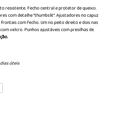
to resistente. Fecho central e protetor de queixo.
ores com detalhe “thumbslit”. Ajustadores no capuz
s frontais com fecho. Um no peito direito e dois nas
es com velcro. Punhos ajustáveis com presilhas de
ação.
dias úteis
L