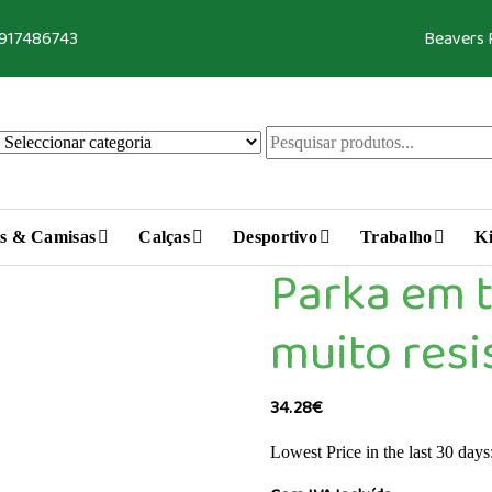
 917486743
Beavers
s & Camisas
Calças
Desportivo
Trabalho
Ki
Parka em t
muito resi
34.28
€
Lowest Price in the last 30 days