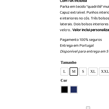
Com IVA Incluída
Parka em tecido “quadrillé” mui
Capuz extraível. Punhos interi
e interiores no cós. Três bolso
laterais. Dois bolsos interior
velcro..
Valor inclui personaliz
Pagamento 100% seguros
Entrega em Portugal
Disponível para entrega em 5 
Tamanho
L
M
S
XL
XX
Cor