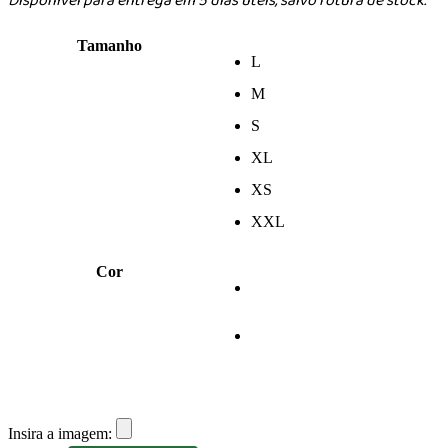
Disponível para entrega em 5 dias úteis, salvo rotura de stock.
Tamanho
L
M
S
XL
XS
XXL
Cor
Insira a imagem: