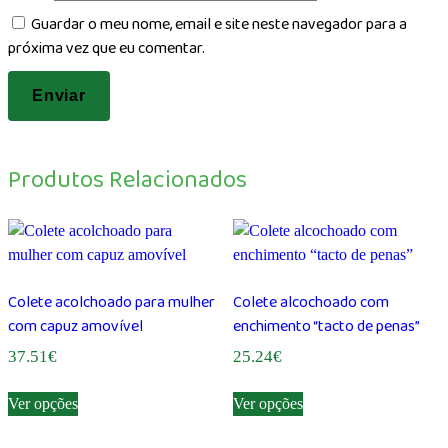
Guardar o meu nome, email e site neste navegador para a
próxima vez que eu comentar.
Produtos Relacionados
Colete acolchoado para mulher
Colete alcochoado com
com capuz amovível
enchimento “tacto de penas”
37.51
€
25.24
€
This
This
Ver opções
Ver opções
product
product
has
has