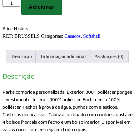
Quantidade
Adicionar
de
Parka
comprida
Price History
personalizada
REF:
BRUSSELS
Categorias:
Casacos
,
Softshell
Descrição
Informação adicional
Avaliações (0)
Descrição
Parka comprida personalizada. Exterior: 300T poliéster pongee
revestimento. Interior: 100% poliéster. Enchimento: 100%
poliéster. Fechos à prova de água. punhos com elásticos.
Costuras decorativas. Capuz acolchoado com cordões ajustáveis.
4 bolsos frontais com fecho e um bolso interior. Disponível em
várias cores com entrega em todo o país.