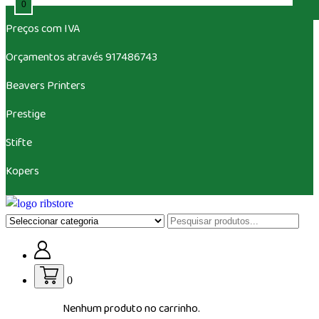
0
Saltar
Preços com IVA
para
o
Orçamentos através 917486743
conteúdo
Beavers
Printers
Prestige
Stifte
Kopers
Loja de vestuário Personalizado
0
Nenhum produto no carrinho.