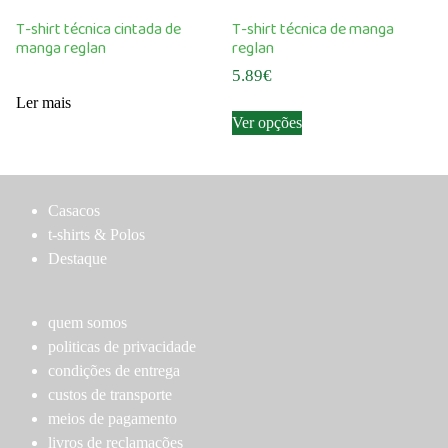
options
options
T-shirt técnica cintada de
T-shirt técnica de manga
may
may
manga reglan
reglan
be
be
5.89
€
chosen
chosen
Ler mais
This
on
on
Ver opções
product
the
the
has
product
product
multiple
page
page
variants.
Casacos
The
t-shirts & Polos
options
Destaque
may
be
chosen
quem somos
on
politicas de privacidade
the
condições de entrega
product
custos de transporte
page
meios de pagamento
livros de reclamações