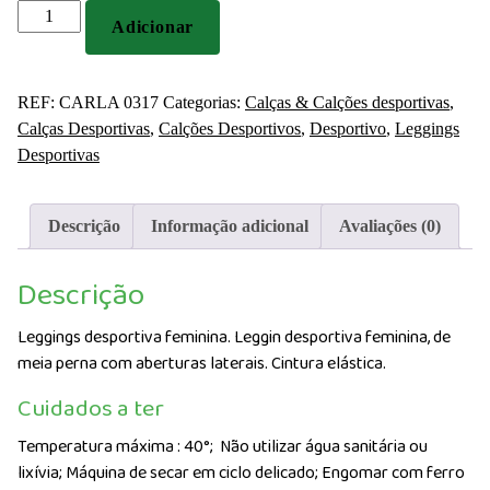
Quantidade
Adicionar
de
Leggings
desportiva
REF:
CARLA 0317
Categorias:
Calças & Calções desportivas
,
feminina
Calças Desportivas
,
Calções Desportivos
,
Desportivo
,
Leggings
Desportivas
Descrição
Informação adicional
Avaliações (0)
Descrição
Leggings desportiva feminina. Leggin desportiva feminina, de
meia perna com aberturas laterais. Cintura elástica.
Cuidados a ter
Temperatura máxima : 40°;
Não utilizar água sanitária ou
lixívia; Máquina de secar em ciclo delicado; Engomar com ferro