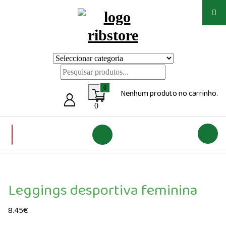
Saltar
para
o
conteúdo
Loja de vestuário Personalizado
0
Nenhum produto no carrinho.
0
Leggings desportiva feminina
8.45
€