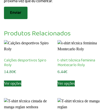
próxima vez que eu comentar.
Produtos Relacionados
Calções desportivos Spiro
t-shirt técnica feminina
Roly
Montecarlo Roly
14.80
€
6.44
€
This
This
Ver opções
Ver opções
product
product
has
has
multiple
multiple
variants.
variants.
The
The