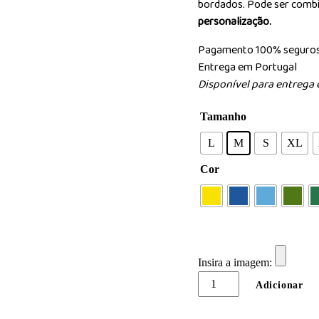
bordados. Pode ser comb
personalização.
Pagamento 100% seguro
Entrega em Portugal
Disponível para entrega 
Tamanho
L
M
S
XL
Cor
Insira a imagem:
Quantidade
Adicionar
de
Casaco