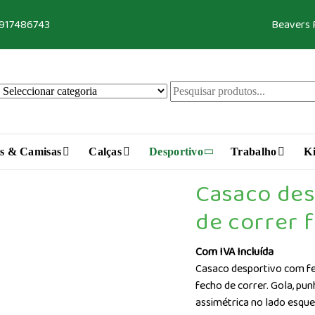
 917486743
Beavers
s & Camisas
Calças
Desportivo
Trabalho
Ki
Casaco des
de correr f
Com IVA Incluída
Casaco desportivo com fec
fecho de correr. Gola, pun
assimétrica no lado esque