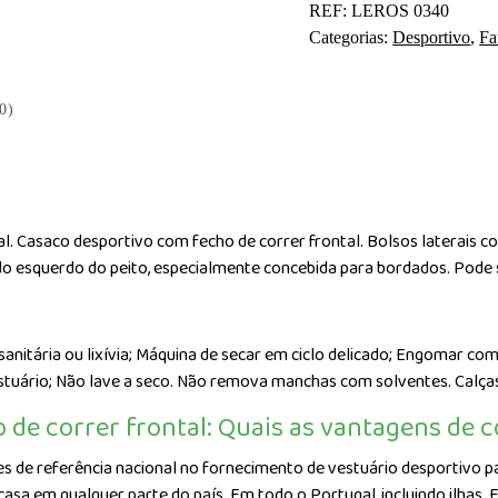
REF:
LEROS 0340
desportivo
Categorias:
Desportivo
,
Fa
com
fecho
de
0)
correr
frontal
l. Casaco desportivo com fecho de correr frontal. Bolsos laterais c
lado esquerdo do peito, especialmente concebida para bordados. Po
 sanitária ou lixívia; Máquina de secar em ciclo delicado; Engomar 
stuário; Não lave a seco. Não remova manchas com solventes. Calças
 de correr frontal: Quais as vantagens de 
 de referência nacional no fornecimento de vestuário desportivo par
asa em qualquer parte do país. Em todo o Portugal, incluindo ilhas