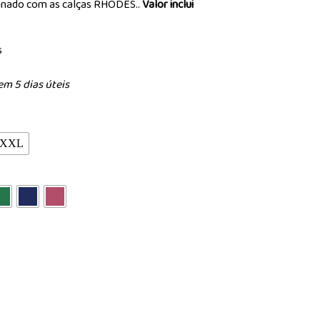
inado com as calças RHODES..
Valor inclui
s
em 5 dias úteis
XXL