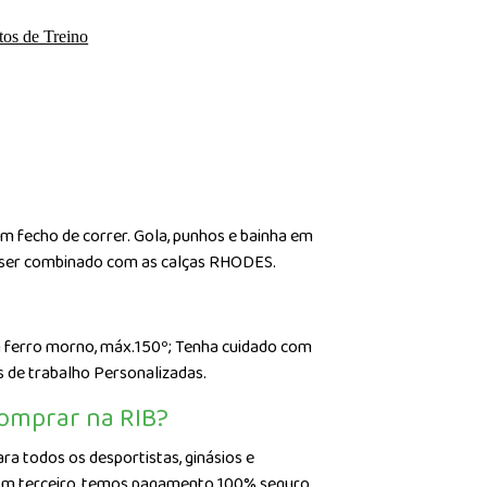
tos de Treino
om fecho de correr. Gola, punhos e bainha em
de ser combinado com as calças RHODES.
com ferro morno, máx.150º; Tenha cuidado com
 de trabalho Personalizadas.
comprar na RIB?
a todos os desportistas, ginásios e
. Em terceiro, temos pagamento 100% seguro.