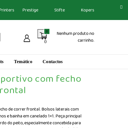
Printers
Prestige
Stifte
Kopers
0
Nenhum produto no
carrinho.
0
ts
Temático
Contactos
portivo com fecho
rontal
ho de correr frontal. Bolsos laterais com
hos e bainha em canelado 1×1. Peça principal
rdo do peito, especialmente concebida para