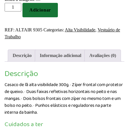
Quantidade
Adicionar
de
Casaco
de
REF:
ALTAIR 9305
Categorias:
Alta Visibilidade
,
Vestuário de
lã
Trabalho
alta
visibilidade
300g
Descrição
Informação adicional
Avaliações (0)
Descrição
Casaco de lã alta visibilidade 300g. · Zíper frontal com protetor
de queixo. · Duas faixas refletivas horizontais no peito e nas
mangas. · Dois bolsos frontais com zíper no mesmo tom e um
bolso no peito. · Punhos elásticos e reguladores na parte
interna da bainha.
Cuidados a ter