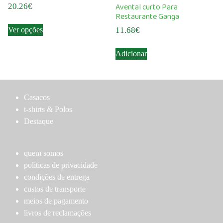
options
options
Avental curto Para
20.26
€
may
may
Restaurante Ganga
This
be
be
Ver opções
11.68
€
product
chosen
chosen
has
on
on
Adicionar
multiple
the
the
variants.
product
product
The
page
page
options
Casacos
may
t-shirts & Polos
be
Destaque
chosen
on
the
quem somos
product
politicas de privacidade
page
condições de entrega
custos de transporte
meios de pagamento
livros de reclamações