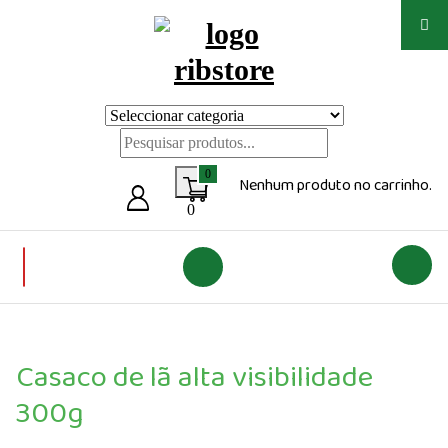
Saltar
para
o
conteúdo
Loja de vestuário Personalizado
0
Nenhum produto no carrinho.
0
Casaco de lã alta visibilidade
300g