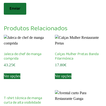
Produtos Relacionados
Jaleca de chef de manga
Calças Mulher Pretas Banda
comprida
Filarmónica
43.25
€
17.80
€
This
This
Ver opções
Ver opções
product
product
has
has
multiple
multiple
variants.
variants.
T-shirt técnica de manga
The
The
curta de alta visibilidade