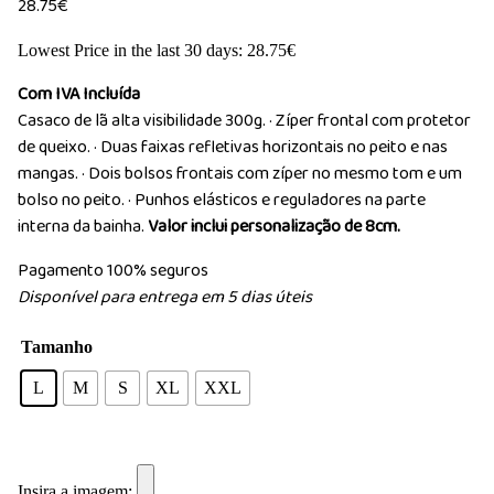
28.75
€
Lowest Price in the last 30 days:
28.75
€
Com IVA Incluída
Casaco de lã alta visibilidade 300g. · Zíper frontal com protetor
de queixo. · Duas faixas refletivas horizontais no peito e nas
mangas. · Dois bolsos frontais com zíper no mesmo tom e um
bolso no peito. · Punhos elásticos e reguladores na parte
interna da bainha.
Valor inclui personalização de 8cm.
Pagamento 100% seguros
Disponível para entrega em 5 dias úteis
Tamanho
L
M
S
XL
XXL
Insira a imagem: