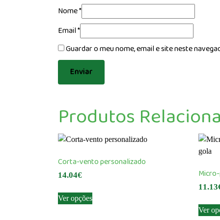
Nome
*
Email
*
Guardar o meu nome, email e site neste navega
Produtos Relacion
Corta-vento personalizado
Micro-
14.04
€
11.13
This
Ver opções
product
Ver op
has