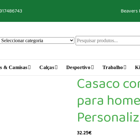
 917486743
Beavers
s & Camisas
Calças
Desportivo
Trabalho
Ki
Casaco co
para hom
Personali
32.25
€