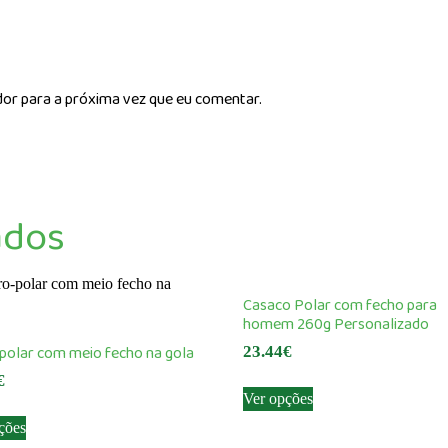
dor para a próxima vez que eu comentar.
ados
Casaco Polar com fecho para
homem 260g Personalizado
polar com meio fecho na gola
23.44
€
€
This
Ver opções
product
This
ções
has
product