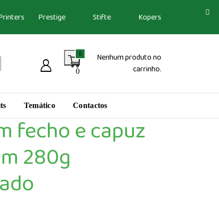
Printers
Prestige
Stifte
Kopers
0
Nenhum produto no
carrinho.
0
ts
Temático
Contactos
m fecho e capuz
em 280g
zado