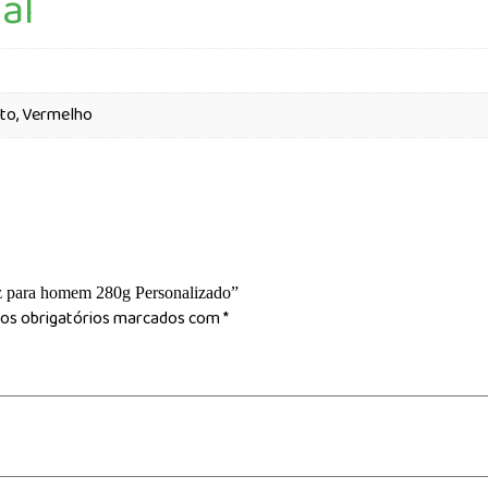
al
eto, Vermelho
uz para homem 280g Personalizado”
s obrigatórios marcados com
*