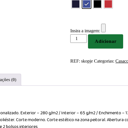
Insira a imagem:
Quantidade
Adicionar
de
Casaco
com
REF:
skopje
Categorias:
Casac
fecho
e
capuz
ações (0)
para
homem
280g
Personalizado
lizado. Exterior – 280 g/m2 / Interior – 65 g/m2 / Enchimento – 130
liéster. Corte moderno. Corte estético na zona peitoral. Abertura c
 2 bolsos interiores