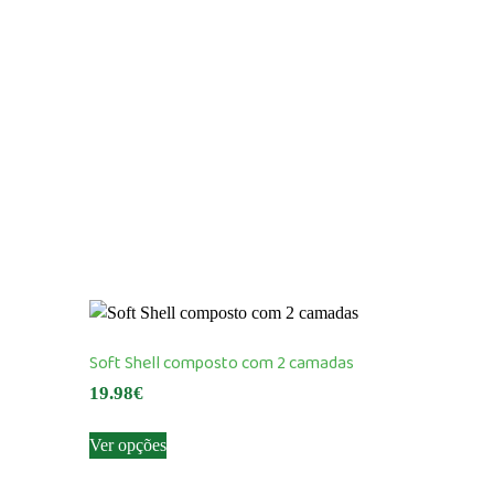
Soft Shell composto com 2 camadas
19.98
€
This
Ver opções
product
has