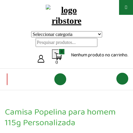
Saltar
para
o
conteúdo
Loja de vestuário Personalizado
0
Nenhum produto no carrinho.
0
Camisa Popelina para homem
115g Personalizada