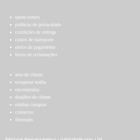
be
may
chosen
be
on
chosen
quem somos
the
on
politicas de privacidade
product
the
condições de entrega
page
product
custos de transporte
page
meios de pagamento
livros de reclamações
area de cliente
recuperar senha
encomendas
detalhes de cliente
minhas compras
contactos
Sitemaps
Ribstore, Beaversagency - publicidade, unip. Lda.