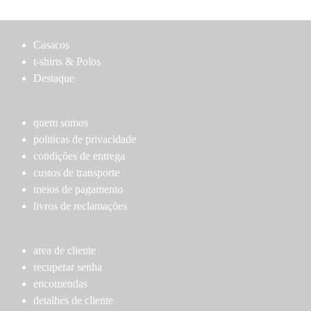
has
multiple
page
multiple
variants.
variants.
The
Casacos
The
options
t-shirts & Polos
options
may
Destaque
may
be
be
chosen
chosen
on
quem somos
on
the
politicas de privacidade
the
product
condições de entrega
product
page
custos de transporte
page
meios de pagamento
livros de reclamações
area de cliente
recuperar senha
encomendas
detalhes de cliente