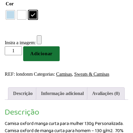
Cor
Insira a imagem:
Quantidade
Adicionar
de
Camisa
oxford
REF:
londonm
Categorias:
Camisas
,
Sweats & Camisas
manga
curta
para
Descrição
Informação adicional
Avaliações (0)
mulher
130g
Descrição
Personalizada
Camisa oxford manga curta para mulher 130g Personalizada.
Camisa oxford de manga curta para homem – 130 g/m2. 70%