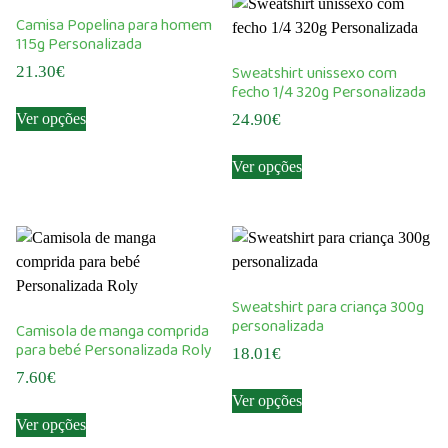
Camisa Popelina para homem
115g Personalizada
Sweatshirt unissexo com
21.30
€
fecho 1/4 320g Personalizada
This
Ver opções
24.90
€
product
has
This
Ver opções
multiple
product
variants.
has
The
multiple
options
variants.
may
The
be
options
Sweatshirt para criança 300g
chosen
may
personalizada
Camisola de manga comprida
on
be
para bebé Personalizada Roly
18.01
€
the
chosen
7.60
€
This
product
on
Ver opções
This
product
page
the
Ver opções
product
has
product