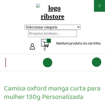
Saltar
para
o
conteúdo
Loja de vestuário Personalizado
0
Nenhum produto no carrinho.
0
Camisa oxford manga curta para
mulher 130g Personalizada